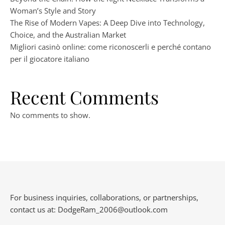
Woman’s Style and Story
The Rise of Modern Vapes: A Deep Dive into Technology,
Choice, and the Australian Market
Migliori casinò online: come riconoscerli e perché contano
per il giocatore italiano
Recent Comments
No comments to show.
For business inquiries, collaborations, or partnerships,
contact us at:
DodgeRam_2006@outlook.com