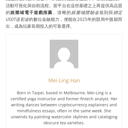
活動可視化與自助流程。當平台在這些基礎之上再提供高品質
的
娛樂城電子遊戲推薦
、清晰的
娛樂城體驗金
規則與
綁定
USDT送彩金
的數位金融能力，便能在2025年的競局中脫穎而
出，成為玩家長期投入的可靠選擇。
Mei-Ling Han
Born in Taipei, based in Melbourne, Mei-Ling is a
certified yoga instructor and former fintech analyst. Her
writing dances between cryptocurrency explainers and
mindfulness essays, often in the same week. She
unwinds by painting watercolor skylines and cataloging
obscure tea varieties.