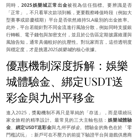
同時，
2025娛樂城正常出金
被視為信任指標。要辨識是否
「正常」，不只看單次款項到帳，更要觀察峰值時段（例如大
型賽事或節慶檔期）平台是否依然維持SLA級別的出金效率。
此外，平台若能針對不同金流進行風險分散，例如同時支援銀
行轉帳、電子錢包與加密支付，並且於公告區定期披露維運與
風險告知，通常具備較好的抗壓性。對玩家而言，這些透明度
與穩定度，才是挑選
2025娛樂城
的核心依據。
優惠機制深度拆解：娛樂
城體驗金、綁定USDT送
彩金與九州平移金
進入2025，獎勵機制不再只是單純的「存送」，而是環繞玩
家全旅程的精準設計。最常見的三大主軸包括：
娛樂城體驗
金
、
綁定USDT送彩金
與
九州平移金
。體驗金的角色在於「零
門檻試玩」：新戶可在不壓力的前提下驗證平台與遊戲供應商