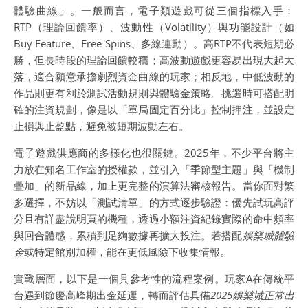
體驗曲線」。一般而言，電子類遊戲可從三個指標入手：
RTP（理論回饋率）、波動性（Volatility）與功能設計（如
Buy Feature、Free Spins、多線連動）。高RTP不代表短期必
勝，但長時段的理論回饋較穩；高波動遊戲更容易出現大起大
落，適合願意承擔劇烈資金曲線的玩家；相反地，中低波動的
作品則更有利於測試活動規則與體驗金策略。挑選時可搭配明
確的注資規劃，像是以「單局固定百分比」控制押注，並設定
止損與止盈點，避免被短期波動左右。
電子遊戲供應商的多樣化也很關鍵。2025年，不少平台將主
力放在知名工作室的授權款，並引入「季節型主題」與「機制
疊加」的新品線，加上更完整的演算法審核報告。當你面對繁
多選擇，不妨以「測試清單」的方式逐步驗證：優先試玩高評
分且有詳盡說明頁的機種，透過小額注資紀錄實際的命中頻率
與回合體感，累積到足夠數據再擴大投注。若搭配
娛樂城體驗
金
或特定館別加權，能在更低風險下收集情報。
實戰層面，以下是一個具參考性的流程案例。玩家A在傳統平
台遇到節慶高峰期出金延遲，轉而評估具備
2025娛樂城正常出