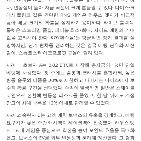
나, 변동성이 높아 자금 곡선이 크게 흔들릴 수 있다. 다이스·크
래시·플링코 같은 간단한 RNG 게임은 하우스 엣지가 비교적
낮아 베팅 크기와 확률을 설계하기 용이하다. 라이브 블랙잭·
룰렛은 스트리밍 품질, 테이블 최소/최대, 사이드 베팅의 기대
값을 고려해야 한다.
RTP
(환수율)는 평균적인 장기 결과를 설
명하지만, 단기 편차를 관리하는 것은 결국 베팅 단위와 세션
길이, 스톱로스·테이크프로핏 규율에 달려 있다.
사례 1: 초보자 A는 0.02 BTC로 시작해 총자금의 1%만 단일
베팅에 사용했다. 첫 주에는 슬롯과 크래시를 혼합하되, 높은
변동 슬롯의 비중을 30%로 제한하고 나머지는 다이스에서 보
수적 확률 구간을 선택했다. 수익이 발생하면 절반은 스테이블
코인으로 전환해 변동성 리스크를 줄였고, 한 달 뒤에도 계정
잔고의 최대 낙폭을 12% 이내로 관리할 수 있었다.
사례 2: 숙련자 B는 고액 예치 보너스의 유혹을 경계하고, 베팅
요구치가 낮은 주간 캐시백과 레이크백에 집중했다. 하우스 엣
지 1%대 게임을 중심으로 회전을 높여 포인트 효율을 극대화
했고, 보너스의 EV를 외부 변동성과 분리해 계산했다. 그 결과