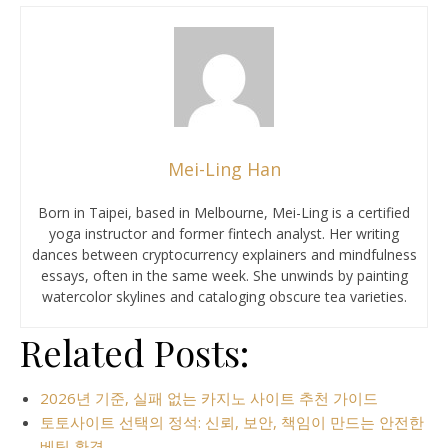
Mei-Ling Han
Born in Taipei, based in Melbourne, Mei-Ling is a certified
yoga instructor and former fintech analyst. Her writing
dances between cryptocurrency explainers and mindfulness
essays, often in the same week. She unwinds by painting
watercolor skylines and cataloging obscure tea varieties.
Related Posts:
2026년 기준, 실패 없는 카지노 사이트 추천 가이드
토토사이트 선택의 정석: 신뢰, 보안, 책임이 만드는 안전한
베팅 환경