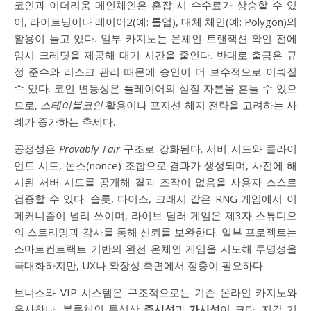
코인과 이더리움 메인체인은 혼잡 시 수수료가 상승할 수 있
어, 라이트닝이나 레이어2(예: 롤업), 대체 체인(예: Polygon)의
활용이 늘고 있다. 일부 카지노는 온체인 트랜잭션 확인 전에
임시 크레딧을 제공해 대기 시간을 줄인다. 반대로 출금은 규
정 준수와 리스크 관리 때문에 승인이 더 보수적으로 이뤄질
수 있다. 코인 변동성은 플레이어의 실질 자본을 흔들 수 있으
므로,
스테이블코인
활용이나 포지션 헤지 전략을 고려하는 사
례가 증가하는 추세다.
공정성은
Provably Fair
구조로 강화된다. 서버 시드와 클라이
언트 시드, 논스(nonce) 조합으로 결과가 생성되며, 사전에 해
시된 서버 시드를 공개해 결과 조작이 없음을 사용자 스스로
검증할 수 있다. 슬롯, 다이스, 크래시 같은 RNG 게임에서 이
메커니즘이 널리 쓰이며, 라이브 딜러 게임은 제3자 스튜디오
의 스트리밍과 감사를 통해 신뢰를 보완한다. 일부 프로젝트는
스마트컨트랙트 기반의 완전 온체인 게임을 시도해 투명성을
극대화하지만, UX나 확장성 측면에서 절충이 필요하다.
보너스와 VIP 시스템은 구조적으로는 기존 온라인 카지노와
유사하나, 블록체인 특성상
즉시성
과
가시성
이 크다. 지갑 기