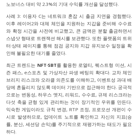
노보너스 대비 약 2.3%의 기대 수익률 개선을 달성했다.
사례 3: 이용자 C는 네트워크 혼잡 시 출금 지연을 경험했다.
이후 레이어2와 대체 체인을 지원하는 지갑을 준비해 수수료
와 확정 시간을 사전에 비교했고, 큰 금액은 분할 출금하면서
스냅샷 형태로 트랜잭션 해시를 보관했다. 또한 플랫폼의 트위
터·상태 페이지를 통해 점검 공지와 지갑 유지보수 일정을 확
인해 불필요한 대기를 줄였다.
최근 트렌드는
NFT·SBT
를 활용한 로열티, 퀘스트형 미션, 시
즌 패스, e스포츠 및 가상자산 파생 베팅의 확대다. 교차 체인
브리지 리스크와 오라클 의존도를 이해하고, 이벤트성 과대 배
당에 흔들리지 않도록 데이터 기반으로 접근해야 한다. 궁극적
으로는 변동성, 하우스 엣지, 리워드, 수수료, 규제 리스크라는
다섯 축을 균형 있게 관리하는 것이 장기적인 우위를 만든다.
익숙한 게임이라도 규칙 변경, RTP 조정, 프로모션 개편이 수
시로 발생하므로, 업데이트 노트를 확인하고 자신의 지표(승
률, 분산, 세션당 손익)를 주기적으로 재평가하는 태도가 필요
하다.