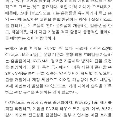
할 수 있다. 고변동 슬롯과 저변동 테이블 게임의 조합을 전략
적으로 고르는 것도 중요하다. 코인 가격 자체가 오르내리기
때문에, 스테이블코인으로 기본 은행롤을 유지하거나 목표 손
익 구간에 도달하면 코인을 분할 환전하는 방식이 실질 리스크
를 관리하는 데 도움이 된다. 플랫폼이 제공하는 입금·손실 한
도, 타임아웃, 자가 차단 기능을 적극 활용해 충동적인 플레이
를 예방하는 것이 바람직하다.
규제와 준법 이슈도 간과할 수 없다. 사업자 라이선스(예:
Curaçao, Malta 등)는 운영 기준과 분쟁 해결 프레임을 가늠하
는 출발점이다. KYC/AML 정책은 자금세탁 방지와 관할 요건
을 반영하기 때문에, 특정 국가에서의 이용 제한이 존재할 수
있다. VPN을 통한 우회 접속은 약관 위반에 해당할 수 있으며,
출금 거절이나 계정 제한으로 이어질 가능성이 있다. 세법상
과세 이벤트가 발생할 수 있으므로, 거래 내역과 손익을 기록
하고 관할 규정을 확인하는 것이 필요하다.
마지막으로
공정성 검증
을 습관화하자. Provably Fair 해시를
직접 확인하고, 게임별 RNG와 하우스 엣지 공개 여부, 제3자
감사 리포트 접근성을 점검한다. 일부 사업자는 머클 트리를