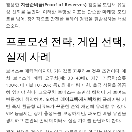
활용한
지급준비금(Proof of Reserves)
검증을 도입해 유동
성 신뢰를 높인다. 이러한 투명성 지표는 단순한 마케팅 포인
트를 넘어, 장기적으로 안전한 플레이 경험을 뒷받침하는 핵심
요소다.
프로모션 전략, 게임 선택,
실제 사례
보너스는 매력적이지만, 기대값을 좌우하는 것은 조건이다. 예
치 보너스의 베팅 요구치(예: 30~40배), 게임 가중치(슬롯
100%, 테이블 10~20% 등), 최대 베팅 제한, 출금 상한을 꼼꼼
히 읽어야 한다. 고요구치 보너스는 표면상 혜택이 커 보여도
변동성에 취약하며, 오히려
레이크백
·
캐시백
처럼 플레이량 기
반 즉시 환급형 리워드가 꾸준한 손익 개선에 유리할 수 있다.
VIP 등급제는 장기 충성도를 보상하지만, 과도한 베팅 유인을
경계하고 본인의 손익 데이터로 실질 가치를 판단해야 한다.
게임 선택은 전술의 핵심이다. 슬롯은 테마와 기능성이 다양하