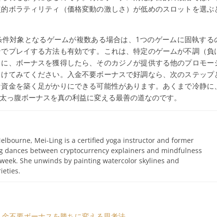
較的ボラティリティ（価格変動の激しさ）が低めのスロットを選ぶ
条件対象となるゲームが複数ある場合は、1つのゲームに固執する
ンでプレイする方法も有効です。これは、特定のゲームが不調（負
らに、ボーナスを獲得したら、そのカジノが提供する他のプロモー
向けてみてください。入金不要ボーナスで好調なら、次のステップ
な資金を築く足がかりにできる可能性があります。あくまで冷静に
太っ腹ボーナスを真の利益に変える最善の道なのです。
elbourne, Mei-Ling is a certified yoga instructor and former
ing dances between cryptocurrency explainers and mindfulness
 week. She unwinds by painting watercolor skylines and
ieties.
入金不要ボーナスを勝ちに変える思考法