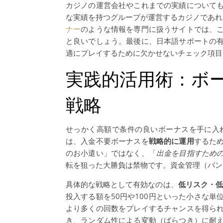
カジノの運営会社やこれまでの実績について
な実績を持つグループが運営するカジノであれ
ナー
のような情報を専門に扱うサイトでは、
と良いでしょう。最後に、日本語サポートの
適にプレイするために欠かせないチェック項目
実践的活用術：ボ
戦略
せっかく高額で条件の良いボーナスを手に入
は、入金不要ボーナスを
戦略的に運用
するた
のお小遣い」ではなく、「
出金を目指すため
転を狙った大勝負は禁物です。資金管理（バン
具体的な戦略として有効なのは、
低リスク・低
投入する額を50円や100円といった小さな
より多くの回数をプレイするチャンスを得ら
き、ランダム性による変動（ばらつき）に耐