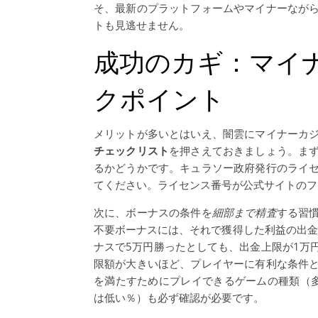
そ、最新のプラットフォームやマイナーなが
トも見逃せません。
成功のカギ：マイ
クポイント
メリットが多いとはいえ、闇雲にマイナーカ
チェックリスト
を押さえておきましょう。ま
るかどうかです。キュラソー政府発行のライ
てください。ライセンス番号が公式サイトのフ
次に、ボーナスの条件を
細部まで精査
する習
不要ボーナスには、それで獲得した利益の出金
ナスで5万円勝ったとしても、出金上限が1万
限額が大きいほど、プレイヤーに有利な条件
を満たすためにプレイできるゲームの種類（多
は低い％）も必ず確認が必要です。