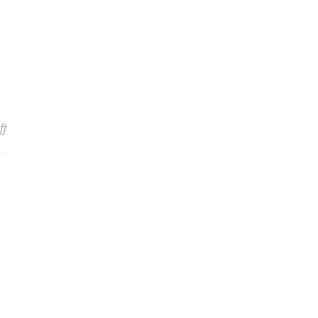
on 見逃すな！マイナー新規カジノの入金不要ボーナスが最高す
ff