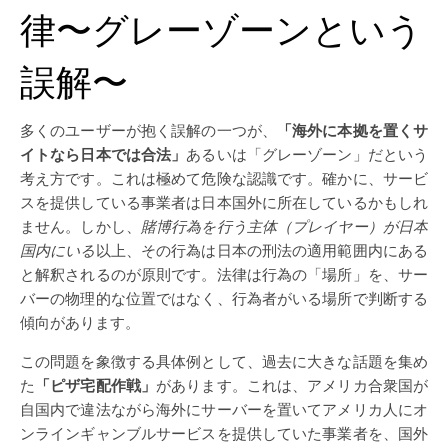
律〜グレーゾーンという
誤解〜
多くのユーザーが抱く誤解の一つが、
「海外に本拠を置くサ
イトなら日本では合法」
あるいは「グレーゾーン」だという
考え方です。これは極めて危険な認識です。確かに、サービ
スを提供している事業者は日本国外に所在しているかもしれ
ません。しかし、
賭博行為を行う主体（プレイヤー）が日本
国内にいる
以上、その行為は日本の刑法の適用範囲内にある
と解釈されるのが原則です。法律は行為の「場所」を、サー
バーの物理的な位置ではなく、行為者がいる場所で判断する
傾向があります。
この問題を象徴する具体例として、過去に大きな話題を集め
た
「ピザ宅配作戦」
があります。これは、アメリカ合衆国が
自国内で違法ながら海外にサーバーを置いてアメリカ人にオ
ンラインギャンブルサービスを提供していた事業者を、国外