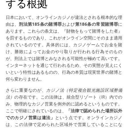
する根拠
日本において、オンラインカジノが違法とされる根本的な理
由は、
刑法第185条の賭博罪
および
第186条の常習賭博罪
に
あります。これらの条文は、『財物をもって賭博をした者』
を罰するものであり、これがオンライン空間にそのまま適用
されているのです。具体的には、カジノゲームでお金を賭
け、勝敗によってお金のやり取りが行われる行為そのもの
が、刑法上では賭博とみなされる可能性が極めて高いです。
インターネットを通じて行われるため、その実態が見えにく
いという特性はあるものの、行為の本質は現実世界の賭博と
何ら変わりません。
さらに重要なのが、
カジノ法（特定複合観光施設区域整備
法）
の存在です。この法律は、統合型リゾート（IR）内での
み、物理的なカジノ営業を例外的に認めるというものです。
ここで明確にされているのは、
「法律で認められた場所以外
でのカジノ営業は違法」
という点です。オンラインカジノ
は、この法律で定められた区域外で営業していることにな