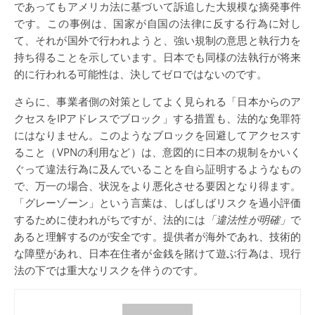
であってもアメリカ法に基づいて訴追した大規模な摘発事件
です。この事例は、国家が自国の法律に反する行為に対し
て、それが国外で行われようと、強い規制の意思と執行力を
持ち得ることを示しています。日本でも同様の法執行が将来
的に行われる可能性は、決してゼロではないのです。
さらに、事業者側の対策としてよく見られる「日本からのア
クセスをIPアドレスでブロック」する措置も、法的な免罪符
にはなりません。このようなブロックを回避してアクセスす
ること（VPNの利用など）は、意図的に日本の規制をかいく
ぐって違法行為に及んでいることを自ら証明するようなもの
で、万一の場合、状況をより悪化させる要因となり得ます。
「グレーゾーン」という言葉は、しばしばリスクを過小評価
するために使われがちですが、法的には
「違法性が明確」
で
あると理解するのが安全です。提供者が海外であれ、技術的
な障壁があれ、日本在住者が金銭を賭けて遊ぶ行為は、現行
法の下では重大なリスクを伴うのです。