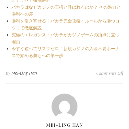
ノアプリ」徹底解剖
バカラはなぜカジノの王様と呼ばれるのか？ その魅力と
勝利への扉
勝利を引き寄せる！バカラ完全攻略：ルールから勝つコ
ツまで徹底解説
究極のエレガンス：バカラがカジノゲームの頂点に立つ
理由
今すぐ遊べてリスクゼロ！新規カジノの入金不要ボーナ
スで始める勝ちへの第一歩
o
By
Mei-Ling Han
Comments Off
MEI-LING HAN