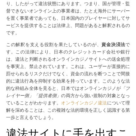
り、したがって違法状態にあります。つまり、国が管理・監
督できないオンライン上の事業者は、たとえ海外にサーバー
を置く事業者であっても、日本国内のプレイヤーに対してサ
ービスを提供することは法律上、問題があると解釈されるの
です。
この解釈を支える役割を果たしているのが、
資金決済法
で
す。この法律により、日本のクレジットカード会社や銀行
は、違法と判断されるオンラインカジノサイトへの送金処理
を事実上、禁止されています。これは、ユーザーが直接的に
罰せられるリスクだけでなく、資金の流れを断つことで間接
的に違法行為を抑制する効果を持っています。このような法
的な枠組み全体を見ると、日本ではオンラインカジノが
「プ
レイヤー側」「提供者側」
の両方から強い規制の対象となっ
ていることがわかります。
オンラインカジノ違法
について理
解を深めることは、この複雑な法的環境を正しく認識する第
一歩と言えるでしょう。
違法サイトに手を出すこ