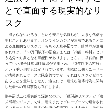
とで直面する現実的なリ
スク
「捕まらないだろう」という安易な気持ちが、大きな代償を
生むこともあります。オンラインカジノが違法であることに
よる直接的なリスクは、もちろん
刑事罰
です。賭博罪が適用
されれば、『50万円以下の罰金』または『拘留・科料』とい
う処分の対象となる可能性があります。さらに、常習的に行
っていた場合は常習賭博罪が適用され、『3年以下の懲役』
という重い刑罰も規定されています。実際には個人ユーザー
が摘発されるケースは限定的ですが、それはリスクがゼロで
あることを意味しません。過去には、違法な賭博行為に関与
した者への逮捕事例も存在します。
刑事罰以上に現実的で深刻なのが、
「経済的リスク」と「個
人情報のリスク」
です。違法またはグレーゾーンで運営され
ているサイトは、日本の法律の保護下にありません。そのた