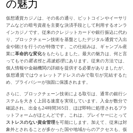
の魅力
仮想通貨カジノは、その名の通り、ビットコインやイーサリ
アムなどの暗号資産を主要な決済手段として利用するオンラ
インカジノです。従来のクレジットカードや銀行振込に代わ
り、ブロックチェーン技術を基盤としたデジタル通貨で入出
金や賭けを行うのが特徴です。この仕組みは、ギャンブル産
業に
革命的な変化
をもたらしました。最大の魅力は、何と言
ってもその
匿名性
と
高速処理
にあります。従来の方法では、
個人情報や金融機関の詳細を提供する必要がありましたが、
仮想通貨ではウォレットアドレスのみで取引が完結するた
め、プライバシーが強固に保護されます。
さらに、ブロックチェーン技術による取引は、通常の銀行シ
ステムを大きく上回る速度を実現しています。入金が数分で
確認され、出金も24時間365日、ほぼ即時に処理されるプラ
ットフォームがほとんどです。これは、プレイヤーにとって
ストレスのない資金管理
を可能にします。加えて、従来は対
象外とされることが多かった国や地域からのアクセスも、仮