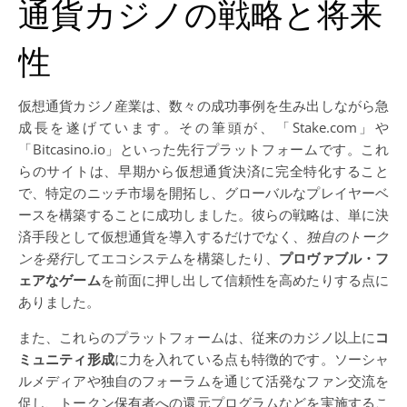
通貨カジノの戦略と将来
性
仮想通貨カジノ産業は、数々の成功事例を生み出しながら急
成長を遂げています。その筆頭が、「Stake.com」や
「Bitcasino.io」といった先行プラットフォームです。これ
らのサイトは、早期から仮想通貨決済に完全特化すること
で、特定のニッチ市場を開拓し、グローバルなプレイヤーベ
ースを構築することに成功しました。彼らの戦略は、単に決
済手段として仮想通貨を導入するだけでなく、
独自のトーク
ンを発行
してエコシステムを構築したり、
プロヴァブル・フ
ェアなゲーム
を前面に押し出して信頼性を高めたりする点に
ありました。
また、これらのプラットフォームは、従来のカジノ以上に
コ
ミュニティ形成
に力を入れている点も特徴的です。ソーシャ
ルメディアや独自のフォーラムを通じて活発なファン交流を
促し、トークン保有者への還元プログラムなどを実施するこ