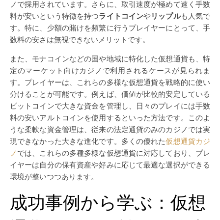
ノで採用されています。さらに、取引速度が極めて速く手数
料が安いという特徴を持つ
ライトコイン
や
リップル
も人気で
す。特に、少額の賭けを頻繁に行うプレイヤーにとって、手
数料の安さは無視できないメリットです。
また、モナコインなどの国や地域に特化した仮想通貨も、特
定のマーケット向けカジノで利用されるケースが見られま
す。プレイヤーは、これらの多様な仮想通貨を戦略的に使い
分けることが可能です。例えば、価値が比較的安定している
ビットコインで大きな資金を管理し、日々のプレイには手数
料の安いアルトコインを使用するといった方法です。このよ
うな柔軟な資金管理は、従来の法定通貨のみのカジノでは実
現できなかった大きな進化です。多くの優れた
仮想通貨カジ
ノ
では、これらの多種多様な仮想通貨に対応しており、プレ
イヤーは自分の保有資産や好みに応じて最適な選択ができる
環境が整いつつあります。
成功事例から学ぶ：仮想