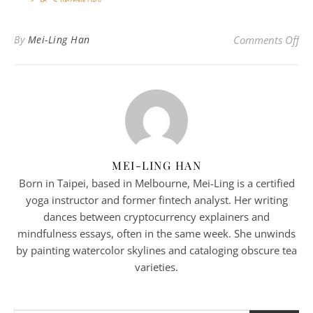
o
By
Mei-Ling Han
Comments Off
MEI-LING HAN
Born in Taipei, based in Melbourne, Mei-Ling is a certified
yoga instructor and former fintech analyst. Her writing
dances between cryptocurrency explainers and
mindfulness essays, often in the same week. She unwinds
by painting watercolor skylines and cataloging obscure tea
varieties.