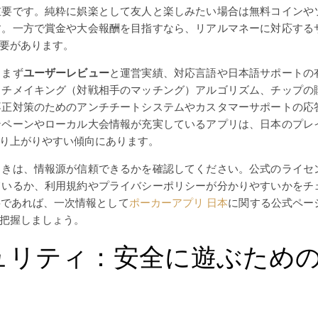
重要です。純粋に娯楽として友人と楽しみたい場合は無料コインや
す。一方で賞金や大会報酬を目指すなら、リアルマネーに対応する
要があります。
、まず
ユーザーレビュー
と運営実績、対応言語や日本語サポートの
ッチメイキング（対戦相手のマッチング）アルゴリズム、チップの
不正対策のためのアンチチートシステムやカスタマーサポートの応
ンペーンやローカル大会情報が充実しているアプリは、日本のプレ
り上がりやすい傾向にあります。
ときは、情報源が信頼できるかを確認してください。公式のライセ
ているか、利用規約やプライバシーポリシーが分かりやすいかをチ
要であれば、一次情報として
ポーカーアプリ 日本
に関する公式ペー
把握しましょう。
ュリティ：安全に遊ぶため