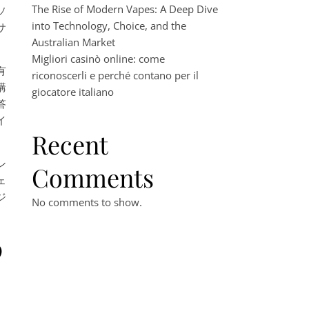
The Rise of Modern Vapes: A Deep Dive
ソ
into Technology, Choice, and the
サ
Australian Market
Migliori casinò online: come
有
riconoscerli e perché contano per il
購
giocatore italiano
答
イ
Recent
ン
Comments
ェ
ジ
No comments to show.
の