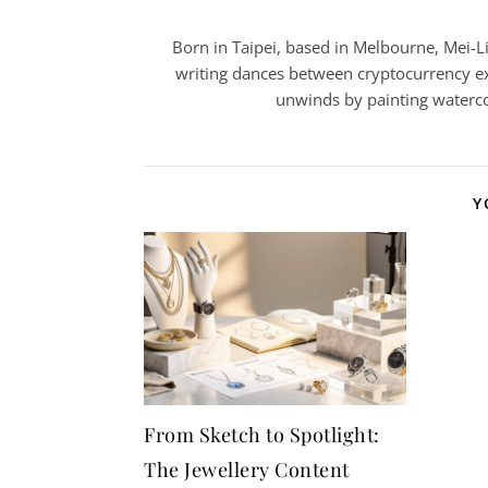
Born in Taipei, based in Melbourne, Mei-Lin
writing dances between cryptocurrency ex
unwinds by painting watercol
Y
From Sketch to Spotlight:
The Jewellery Content