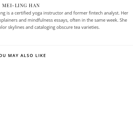
MEI-LING HAN
g is a certified yoga instructor and former fintech analyst. Her
plainers and mindfulness essays, often in the same week. She
or skylines and cataloging obscure tea varieties.
OU MAY ALSO LIKE