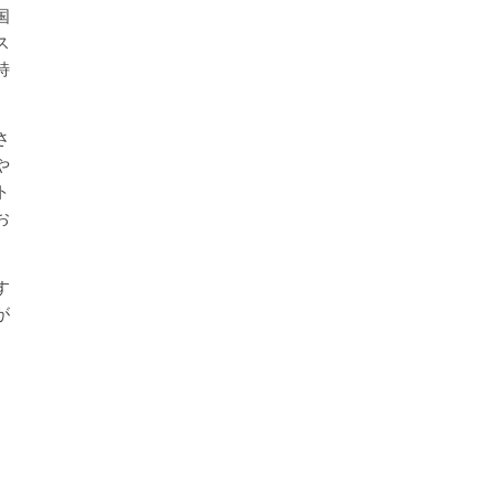
国
ス
特
さ
や
ト
お
す
が