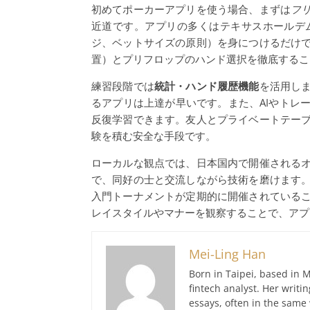
初めてポーカーアプリを使う場合、まずは
フ
近道です。アプリの多くはテキサスホールデ
ジ、ベットサイズの原則）を身につけるだけ
置）とプリフロップのハンド選択を徹底するこ
練習段階では
統計・ハンド履歴機能
を活用し
るアプリは上達が早いです。また、AIやトレ
反復学習できます。友人とプライベートテー
験を積む安全な手段です。
ローカルな観点では、日本国内で開催される
で、同好の士と交流しながら技術を磨けます
入門トーナメントが定期的に開催されている
レイスタイルやマナーを観察することで、アプ
Mei-Ling Han
Born in Taipei, based in M
fintech analyst. Her writ
essays, often in the same