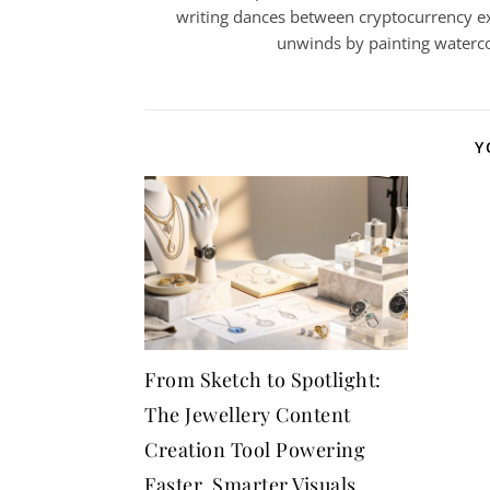
writing dances between cryptocurrency ex
unwinds by painting watercol
Y
From Sketch to Spotlight:
The Jewellery Content
Creation Tool Powering
Faster, Smarter Visuals