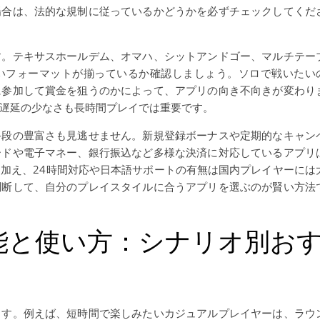
場合は、法的な規制に従っているかどうかを必ずチェックしてくだ
す。テキサスホールデム、オマハ、シットアンドゴー、マルチテー
たいフォーマットが揃っているか確認しましょう。ソロで戦いたい
に参加して賞金を狙うのかによって、アプリの向き不向きが変わり
ク遅延の少なさも長時間プレイでは重要です。
手段の豊富さも見逃せません。新規登録ボーナスや定期的なキャン
ードや電子マネー、銀行振込など多様な決済に対応しているアプリ
加え、24時間対応や日本語サポートの有無は国内プレイヤーには
判断して、自分のプレイスタイルに合うアプリを選ぶのが賢い方法
能と使い方：シナリオ別お
ます。例えば、短時間で楽しみたいカジュアルプレイヤーは、ラウ