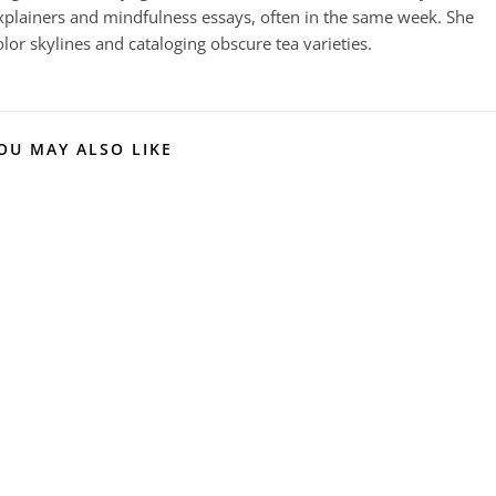
plainers and mindfulness essays, often in the same week. She
or skylines and cataloging obscure tea varieties.
OU MAY ALSO LIKE