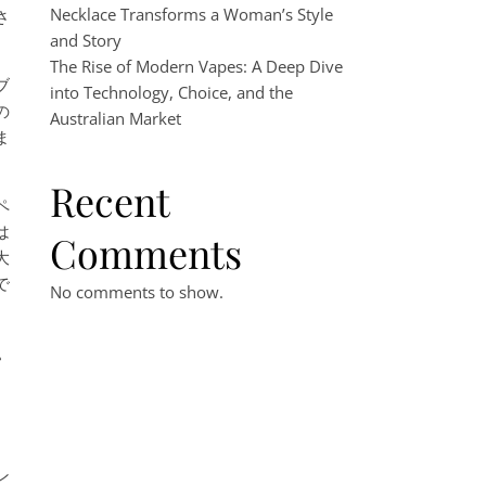
Necklace Transforms a Woman’s Style
さ
and Story
The Rise of Modern Vapes: A Deep Dive
ブ
into Technology, Choice, and the
の
Australian Market
ま
Recent
ペ
は
Comments
大
で
No comments to show.
す
ン