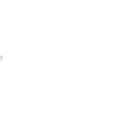
on 勝ち筋を可視化する：オンラインカジノで“勝てるスロット”
ff