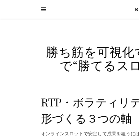
B
勝ち筋を可視化
で“勝てるス
RTP・ボラティリ
形づくる３つの軸
オンラインスロットで安定して成果を狙うに