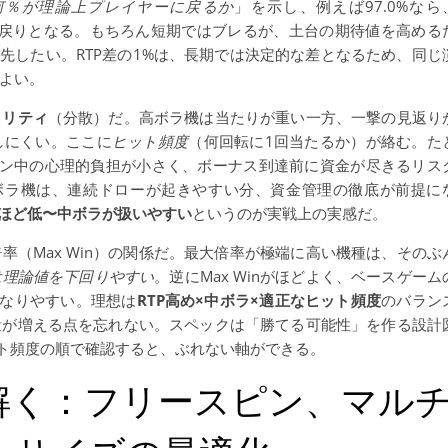
何％が理論上プレイヤーに戻るか
」を示し、例えば97.0%なら
000円の戻りとなる。もちろん短期ではブレるが、土台の期待値を高める
先したい。RTP差の1%は、長期では決定的な差となるため、同じ
よい。
ィリティ
（分散）だ。高ボラ機は当たりが重い一方、一撃の見返り
しにくい。ここに
ヒット頻度
（何回転に1回当たるか）が絡む。た
ョン中の心理的負担が小さく、ボーナス到達前に資金が尽きるリス
高ボラ機は、連続ドローが起きやすい分、資金管理の徹底が前提に
いほど低〜中ボラが扱いやすい
というのが実戦上の実感だ。
（Max Win）の関係だ。最大倍率が極端に高い機種は、そのぶ
は理論値を下回りやすい
。逆にMax Winがほどよく、ベースゲーム
になりやすい。理想は
RTP高め×中ボラ×適正なヒット頻度
のバラン
量が増える点を忘れない。スペックは「勝てる可能性」を作る設計
ット頻度の順で確認すると、ぶれない軸ができる。
解く：フリースピン、マル