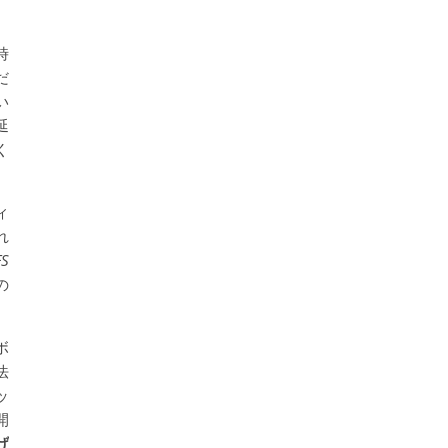
時
だ
い
延
く
ィ
れ
S
の
ボ
法
ッ
開
げ