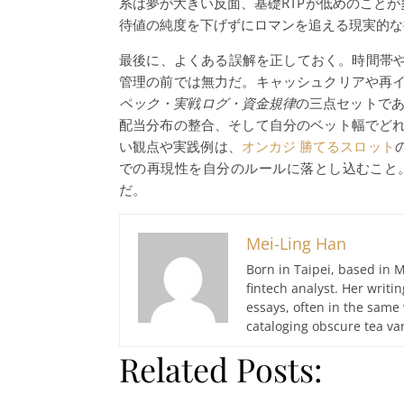
系は夢が大きい反面、基礎RTPが低めのことが
待値の純度を下げずにロマンを追える現実的な
最後に、よくある誤解を正しておく。時間帯や
管理の前では無力だ。キャッシュクリアや再
ペック・実戦ログ・資金規律
の三点セットであ
配当分布の整合、そして自分のベット幅でど
い観点や実践例は、
オンカジ 勝てるスロット
での再現性を自分のルールに落とし込むこと
だ。
Mei-Ling Han
Born in Taipei, based in M
fintech analyst. Her writ
essays, often in the same
cataloging obscure tea var
Related Posts: