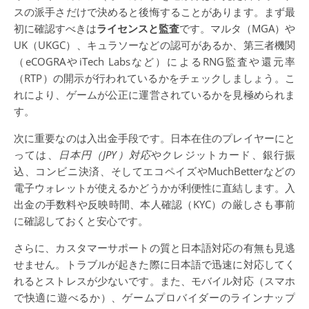
スの派手さだけで決めると後悔することがあります。まず最
初に確認すべきは
ライセンスと監査
です。マルタ（MGA）や
UK（UKGC）、キュラソーなどの認可があるか、第三者機関
（eCOGRAやiTech Labsなど）によるRNG監査や還元率
（RTP）の開示が行われているかをチェックしましょう。こ
れにより、ゲームが公正に運営されているかを見極められま
す。
次に重要なのは入出金手段です。日本在住のプレイヤーにと
っては、
日本円（JPY）対応
やクレジットカード、銀行振
込、コンビニ決済、そしてエコペイズやMuchBetterなどの
電子ウォレットが使えるかどうかが利便性に直結します。入
出金の手数料や反映時間、本人確認（KYC）の厳しさも事前
に確認しておくと安心です。
さらに、カスタマーサポートの質と日本語対応の有無も見逃
せません。トラブルが起きた際に日本語で迅速に対応してく
れるとストレスが少ないです。また、モバイル対応（スマホ
で快適に遊べるか）、ゲームプロバイダーのラインナップ