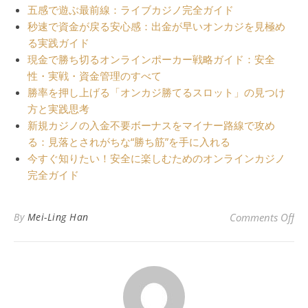
五感で遊ぶ最前線：ライブカジノ完全ガイド
秒速で資金が戻る安心感：出金が早いオンカジを見極め
る実践ガイド
現金で勝ち切るオンラインポーカー戦略ガイド：安全
性・実戦・資金管理のすべて
勝率を押し上げる「オンカジ勝てるスロット」の見つけ
方と実践思考
新規カジノの入金不要ボーナスをマイナー路線で攻め
る：見落とされがちな“勝ち筋”を手に入れる
今すぐ知りたい！安全に楽しむためのオンラインカジノ
完全ガイド
o
By
Mei-Ling Han
Comments Off