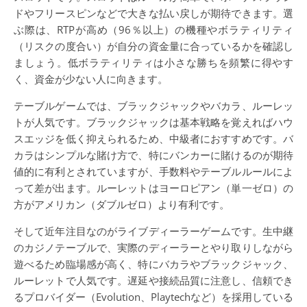
ドやフリースピンなどで大きな払い戻しが期待できます。選
ぶ際は、RTPが高め（96％以上）の機種やボラティリティ
（リスクの度合い）が自分の資金量に合っているかを確認し
ましょう。低ボラティリティは小さな勝ちを頻繁に得やす
く、資金が少ない人に向きます。
テーブルゲームでは、ブラックジャックやバカラ、ルーレッ
トが人気です。ブラックジャックは基本戦略を覚えればハウ
スエッジを低く抑えられるため、中級者におすすめです。バ
カラはシンプルな賭け方で、特にバンカーに賭けるのが期待
値的に有利とされていますが、手数料やテーブルルールによ
って差が出ます。ルーレットはヨーロピアン（単一ゼロ）の
方がアメリカン（ダブルゼロ）より有利です。
そして近年注目なのがライブディーラーゲームです。生中継
のカジノテーブルで、実際のディーラーとやり取りしながら
遊べるため臨場感が高く、特にバカラやブラックジャック、
ルーレットで人気です。遅延や接続品質に注意し、信頼でき
るプロバイダー（Evolution、Playtechなど）を採用している