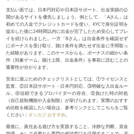
支払い面では、日本円対応や日本語サポート、出金実績の公
開があるサイトを優先しましょう。例として、「Aさん」は
初めての入金でクレジットカードを使い、KYCで身分証明を
提出した後に24時間以内に出金が完了したため安心してプレ
イを続けられました。一方「Bさん」は出金条件を確認せず
にボーナスを受け取り、賭け条件を満たせず出金に手間取っ
た経験があります。このケースからも、ボーナスの細かい条
件（対象ゲーム、賭け上限、出金条件）を事前に読むことの
重要性が分かります。
安全に遊ぶためのチェックリストとしては、①ライセンスと
監査、②日本語サポート・日本円対応、③明確な入出金ルー
ル、④信頼できるプロバイダーの存在、⑤負けた時の対処
（自己規制機能や入金制限）が挙げられます。実際のおすす
め比較を確認したい場合は、参考リンクとしてこちらをご覧
ください：
オンカジ おすすめ
。
最後に、責任ある遊び方を実践すること。冷静な判断、資金
管理、そして必要なら専門の相談窓口を活用することで、
安