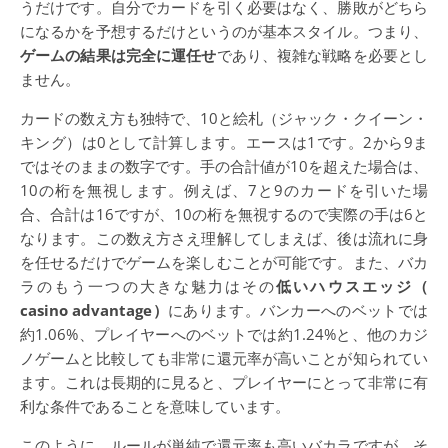
うだけです。自分でカードを引く必要はなく、勝敗がどちら
になるかを予想するだけというのが基本スタイル。つまり、
ゲームの結果は完全に運任せ
であり、複雑な戦略を必要とし
ません。
カードの数え方も独特で、10と絵札（ジャック・クイーン・
キング）は0として計算します。エースは1です。2から9ま
ではそのままの数字です。手の合計値が10を超えた場合は、
10の桁を無視します。例えば、7と9のカードを引いた場
合、合計は16ですが、10の桁を無視するので実際の手は6と
なります。この数え方さえ理解してしまえば、後は流れに身
を任せるだけでゲームを楽しむことが可能です。また、バカ
ラのもう一つの大きな魅力はその
低いハウスエッジ（
casino advantage）
にあります。バンカーへのベットでは
約1.06%、プレイヤーへのベットでは約1.24%と、他のカジ
ノゲームと比較しても非常に還元率が高いことが知られてい
ます。これは長期的に見ると、プレイヤーにとって非常に有
利な条件であることを意味しています。
このように、ルールが単純で還元率も高いバカラですが、そ