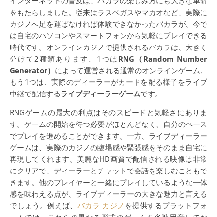
インターネットの普及は、バカラの楽しみ方にも大きな革命
をもたらしました。従来はラスベガスやマカオなど、実際に
カジノへ足を運ばなければ体験できなかったバカラが、今で
は自宅のパソコンやスマートフォンから気軽にプレイできる
時代です。オンラインカジノで提供されるバカラは、大きく
分けて2種類あります。1つは
RNG（Random Number
Generator）
によって運営される通常のオンラインゲーム。
もう1つは、実際のディーラーがカードを配る様子をライブ
中継で配信する
ライブディーラーゲーム
です。
RNGゲームの最大の利点はそのスピードと気軽さにありま
す。ゲームの開始を待つ必要がほとんどなく、自分のペース
でプレイを進めることができます。一方、ライブディーラー
ゲームは、実際のカジノの臨場感や緊張感をそのまま自宅に
再現してくれます。美麗なHD画質で配信される映像は非常
にクリアで、ディーラーとチャットで会話を楽しむこともで
きます。他のプレイヤーと一緒にプレイしているような一体
感を味わえる点が、ライブディーラーの大きな魅力と言える
でしょう。例えば、
バカラ カジノ
を提供するプラットフォ