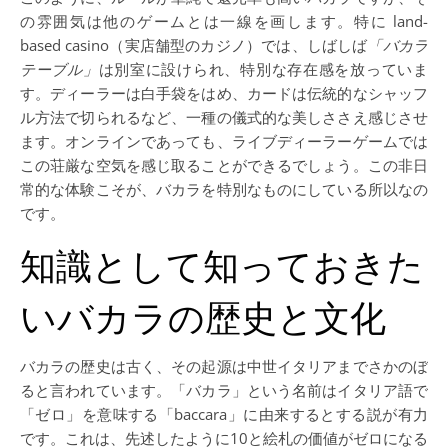
の雰囲気は他のゲームとは一線を画します。特に land-
based casino（実店舗型のカジノ）では、しばしば
「バカラ
テーブル」
は別室に設けられ、特別な存在感を放っていま
す。ディーラーは白手袋をはめ、カードは伝統的なシャッフ
ル方法で切られるなど、一種の儀式的な美しささえ感じさせ
ます。オンラインであっても、ライブディーラーゲームでは
この荘厳な空気を感じ取ることができるでしょう。この非日
常的な体験こそが、バカラを特別なものにしている所以なの
です。
知識として知っておきた
いバカラの歴史と文化
バカラの歴史は古く、その起源は中世イタリアまでさかのぼ
ると言われています。「バカラ」という名前はイタリア語で
「ゼロ」を意味する「baccara」に由来するとする説が有力
です。これは、先述したように10と絵札の価値がゼロになる