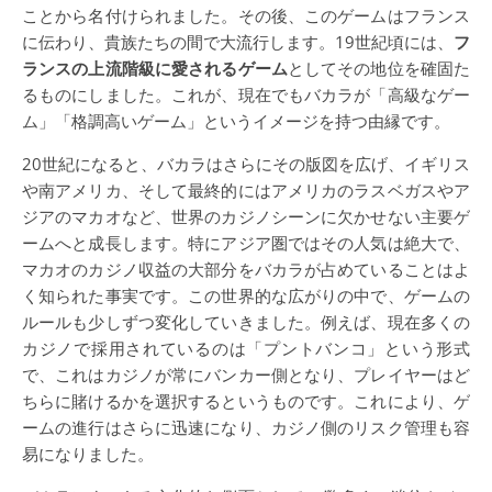
ことから名付けられました。その後、このゲームはフランス
に伝わり、貴族たちの間で大流行します。19世紀頃には、
フ
ランスの上流階級に愛されるゲーム
としてその地位を確固た
るものにしました。これが、現在でもバカラが「高級なゲー
ム」「格調高いゲーム」というイメージを持つ由縁です。
20世紀になると、バカラはさらにその版図を広げ、イギリス
や南アメリカ、そして最終的にはアメリカのラスベガスやア
ジアのマカオなど、世界のカジノシーンに欠かせない主要ゲ
ームへと成長します。特にアジア圏ではその人気は絶大で、
マカオのカジノ収益の大部分をバカラが占めていることはよ
く知られた事実です。この世界的な広がりの中で、ゲームの
ルールも少しずつ変化していきました。例えば、現在多くの
カジノで採用されているのは「プントバンコ」という形式
で、これはカジノが常にバンカー側となり、プレイヤーはど
ちらに賭けるかを選択するというものです。これにより、ゲ
ームの進行はさらに迅速になり、カジノ側のリスク管理も容
易になりました。