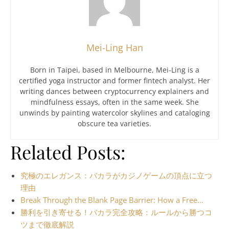
Mei-Ling Han
Born in Taipei, based in Melbourne, Mei-Ling is a
certified yoga instructor and former fintech analyst. Her
writing dances between cryptocurrency explainers and
mindfulness essays, often in the same week. She
unwinds by painting watercolor skylines and cataloging
obscure tea varieties.
Related Posts:
究極のエレガンス：バカラがカジノゲームの頂点に立つ
理由
Break Through the Blank Page Barrier: How a Free…
勝利を引き寄せる！バカラ完全攻略：ルールから勝つコ
ツまで徹底解説