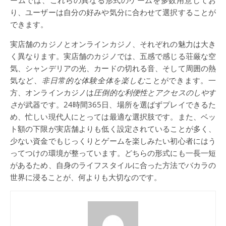
ームでは、これらの異なる形式のゲームを多数用意してお
り、ユーザーは自分の好みや気分に合わせて選択することが
できます。
実店舗のカジノとオンラインカジノ、それぞれの魅力は大き
く異なります。実店舗のカジノでは、五感で感じる荘厳な空
気、シャンデリアの光、カードの切れる音、そして周囲の熱
気など、
非日常的な体験全体を楽しむ
ことができます。一
方、オンラインカジノは
圧倒的な利便性とアクセスのしやす
さ
が武器です。24時間365日、場所を選ばずプレイできるた
め、忙しい現代人にとっては最適な選択肢です。また、ベッ
ト額の下限が実店舗よりも低く設定されていることが多く、
少ない資金でもじっくりとゲームを楽しみたい初心者にはう
ってつけの環境が整っています。どちらの形式にも一長一短
があるため、自身のライフスタイルに合った方法でバカラの
世界に浸ることが、何よりも大切なのです。