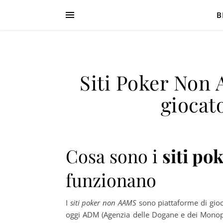
B
Siti Poker Non 
giocat
Cosa sono i
siti p
funzionano
I
siti poker non AAMS
sono piattaforme di gioc
oggi ADM (Agenzia delle Dogane e dei Monopol