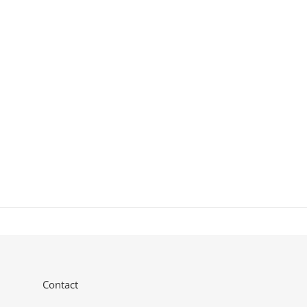
Contact