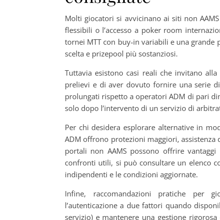
Molti giocatori si avvicinano ai siti non AAMS 
flessibili o l’accesso a poker room internazio
tornei MTT con buy‑in variabili e una grande
scelta e prizepool più sostanziosi.
Tuttavia esistono casi reali che invitano al
prelievi e di aver dovuto fornire una serie 
prolungati rispetto a operatori ADM di pari dim
solo dopo l’intervento di un servizio di arbitra
Per chi desidera esplorare alternative in mod
ADM offrono protezioni maggiori, assistenza de
portali non AAMS possono offrire vantaggi
confronti utili, si può consultare un elenco 
indipendenti e le condizioni aggiornate.
Infine, raccomandazioni pratiche per gio
l’autenticazione a due fattori quando disponi
servizio) e mantenere una gestione rigorosa d