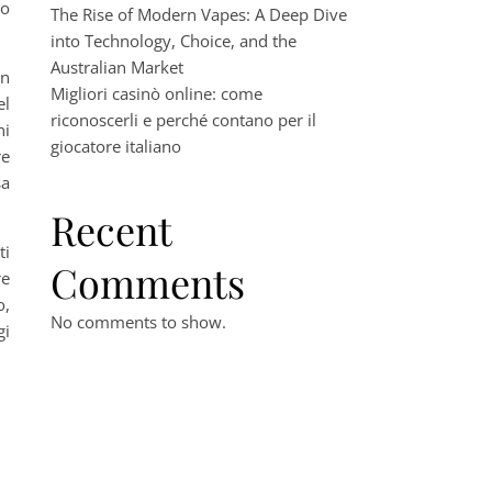
no
The Rise of Modern Vapes: A Deep Dive
into Technology, Choice, and the
Australian Market
on
Migliori casinò online: come
el
riconoscerli e perché contano per il
ni
giocatore italiano
re
sa
Recent
ti
Comments
re
o,
No comments to show.
gi