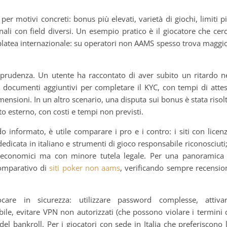
per motivi concreti: bonus più elevati, varietà di giochi, limiti p
nali con field diversi. Un esempio pratico è il giocatore che cer
 platea internazionale: su operatori non AAMS spesso trova maggi
la prudenza. Un utente ha raccontato di aver subito un ritardo n
di documenti aggiuntivi per completare il KYC, con tempi di atte
ensioni. In un altro scenario, una disputa sui bonus è stata risol
to esterno, con costi e tempi non previsti.
o informato, è utile comparare i pro e i contro: i siti con licen
dicata in italiano e strumenti di gioco responsabile riconosciuti;
 economici ma con minore tutela legale. Per una panoramica
comparativo di
siti poker non aams
, verificando sempre recensio
care in sicurezza: utilizzare password complesse, attiva
bile, evitare VPN non autorizzati (che possono violare i termini 
el bankroll. Per i giocatori con sede in Italia che preferiscono 