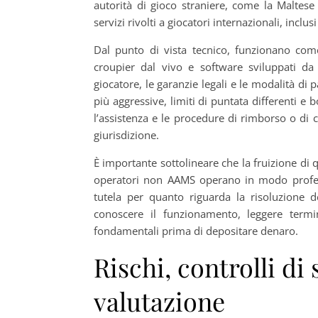
autorità di gioco straniere, come la Maltese
servizi rivolti a giocatori internazionali, inclusi 
Dal punto di vista tecnico, funzionano come
croupier dal vivo e software sviluppati da 
giocatore, le garanzie legali e le modalità 
più aggressive, limiti di puntata differenti e
l’assistenza e le procedure di rimborso o di
giurisdizione.
È importante sottolineare che la fruizione di q
operatori non AAMS operano in modo profes
tutela per quanto riguarda la risoluzione d
conoscere il funzionamento, leggere termin
fondamentali prima di depositare denaro.
Rischi, controlli di 
valutazione