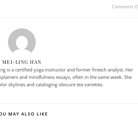
Comments O
MEI-LING HAN
g is a certified yoga instructor and former fintech analyst. Her
plainers and mindfulness essays, often in the same week. She
or skylines and cataloging obscure tea varieties.
OU MAY ALSO LIKE