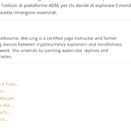
l’utilizzo di piattaforme ADM; per chi decide di esplorare il mon
utela rimangono essenziali.
elbourne, Mei-Ling is a certified yoga instructor and former
ing dances between cryptocurrency explainers and mindfulness
 week. She unwinds by painting watercolor skylines and
ieties.
 e Tutto…
ano…
leta per…
a alle…
ischi…
tra…