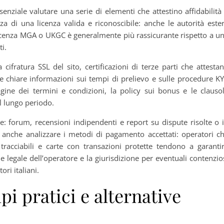
nziale valutare una serie di elementi che attestino affidabilità
a di una licenza valida e riconoscibile: anche le autorità este
a licenza MGA o UKGC è generalmente più rassicurante rispetto a u
i.
a cifratura SSL del sito, certificazioni di terze parti che attesta
), e chiare informazioni sui tempi di prelievo e sulle procedure K
pagine dei termini e condizioni, la policy sui bonus e le clauso
l lungo periodo.
e: forum, recensioni indipendenti e report su dispute risolte o 
le anche analizzare i metodi di pagamento accettati: operatori c
i tracciabili e carte con transazioni protette tendono a garanti
e legale dell’operatore e la giurisdizione per eventuali contenzio
tori italiani.
i pratici e alternative