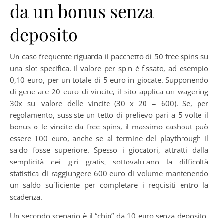
da un bonus senza
deposito
Un caso frequente riguarda il pacchetto di 50 free spins su
una slot specifica. Il valore per spin è fissato, ad esempio
0,10 euro, per un totale di 5 euro in giocate. Supponendo
di generare 20 euro di vincite, il sito applica un wagering
30x sul valore delle vincite (30 x 20 = 600). Se, per
regolamento, sussiste un tetto di prelievo pari a 5 volte il
bonus o le vincite da free spins, il massimo cashout può
essere 100 euro, anche se al termine del playthrough il
saldo fosse superiore. Spesso i giocatori, attratti dalla
semplicità dei giri gratis, sottovalutano la difficoltà
statistica di raggiungere 600 euro di volume mantenendo
un saldo sufficiente per completare i requisiti entro la
scadenza.
Un secondo scenario è il “chip” da 10 euro senza deposito.