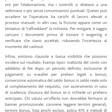
ore per l’elaborazione, ma i controlli si dilatano a una
settimana o più senza comunicazioni puntuali. Questo può
accadere se l’operatore ha carichi di lavoro elevati o
processi manuali; in altri casi, la frizione appare come un
tentativo di “raffreddare” la richiesta. Per mitigare, è saggio
caricare i documenti prima di iniziare il wagering e
verificare che siano accettati, riducendo l’incertezza al
momento del cashout.
Infine, esistono clausole a bassa visibilità che possono
incidere sul risultato. Esempi tipici: inattività del conto con
addebito di fee dopo un periodo definito; esclusione di
pagamenti su e-wallet per prelievi legati a bonus;
conversione automatica del saldo bonus in saldo reale solo
al completamento del requisito, con azzeramento in caso
di scadenza; chiusura del bonus se si richiede un prelievo
anticipato. Chi valuta un’offerta non dovrebbe fermarsi al
banner promozionale: conviene leggere termini generali,
termini bonus, lista giochi esclusi, policy KYC e metodi di