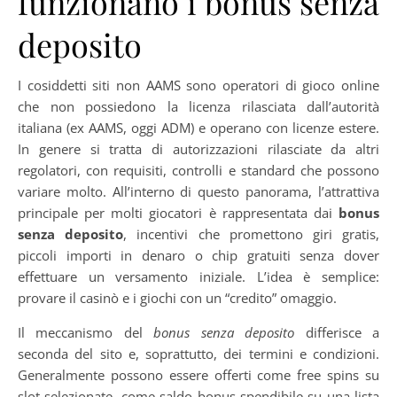
funzionano i bonus senza
deposito
I cosiddetti siti non AAMS sono operatori di gioco online
che non possiedono la licenza rilasciata dall’autorità
italiana (ex AAMS, oggi ADM) e operano con licenze estere.
In genere si tratta di autorizzazioni rilasciate da altri
regolatori, con requisiti, controlli e standard che possono
variare molto. All’interno di questo panorama, l’attrattiva
principale per molti giocatori è rappresentata dai
bonus
senza deposito
, incentivi che promettono giri gratis,
piccoli importi in denaro o chip gratuiti senza dover
effettuare un versamento iniziale. L’idea è semplice:
provare il casinò e i giochi con un “credito” omaggio.
Il meccanismo del
bonus senza deposito
differisce a
seconda del sito e, soprattutto, dei termini e condizioni.
Generalmente possono essere offerti come free spins su
slot selezionate, come saldo bonus spendibile su una lista