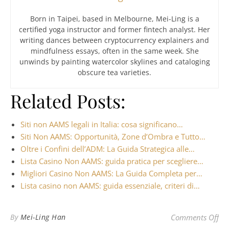
Born in Taipei, based in Melbourne, Mei-Ling is a
certified yoga instructor and former fintech analyst. Her
writing dances between cryptocurrency explainers and
mindfulness essays, often in the same week. She
unwinds by painting watercolor skylines and cataloging
obscure tea varieties.
Related Posts:
Siti non AAMS legali in Italia: cosa significano…
Siti Non AAMS: Opportunità, Zone d’Ombra e Tutto…
Oltre i Confini dell’ADM: La Guida Strategica alle…
Lista Casino Non AAMS: guida pratica per scegliere…
Migliori Casino Non AAMS: La Guida Completa per…
Lista casino non AAMS: guida essenziale, criteri di…
on 
By
Mei-Ling Han
Comments Off