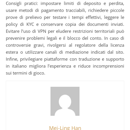
Consigli pratici: impostare limiti di deposito e perdita,
usare metodi di pagamento tracciabili, richiedere piccole
prove di prelievo per testare i tempi effettivi, leggere le
policy di KYC e conservare copia dei documenti inviati.
Evitare l’uso di VPN per eludere restrizioni territoriali può
prevenire problemi legali e il blocco del conto. In caso di
controversie gravi, rivolgersi al regolatore della licenza
estera o utilizzare canali di mediazione indicati dal sito.
Infine, privilegiare piattaforme con traduzione e supporto
in italiano migliora l’esperienza e riduce incomprensioni
sui termini di gioco.
Mei-Ling Han