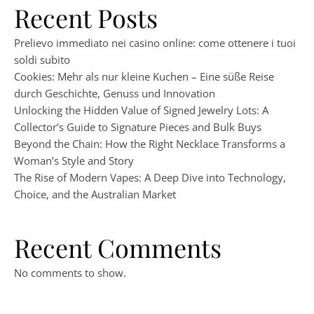
Recent Posts
Prelievo immediato nei casino online: come ottenere i tuoi
soldi subito
Cookies: Mehr als nur kleine Kuchen – Eine süße Reise
durch Geschichte, Genuss und Innovation
Unlocking the Hidden Value of Signed Jewelry Lots: A
Collector’s Guide to Signature Pieces and Bulk Buys
Beyond the Chain: How the Right Necklace Transforms a
Woman’s Style and Story
The Rise of Modern Vapes: A Deep Dive into Technology,
Choice, and the Australian Market
Recent Comments
No comments to show.