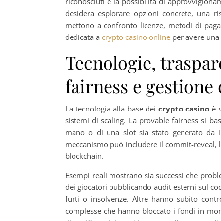
riconosciuti e la possibilità di approvvigionam
desidera esplorare opzioni concrete, una ris
mettono a confronto licenze, metodi di pag
dedicata a
crypto casino online
per avere una
Tecnologie, traspare
fairness e gestione 
La tecnologia alla base dei
crypto casino
è v
sistemi di scaling. La provable fairness si ba
mano o di una slot sia stato generato da i
meccanismo può includere il commit-reveal, l'u
blockchain.
Esempi reali mostrano sia successi che prob
dei giocatori pubblicando audit esterni sul cod
furti o insolvenze. Altre hanno subito cont
complesse che hanno bloccato i fondi in mome