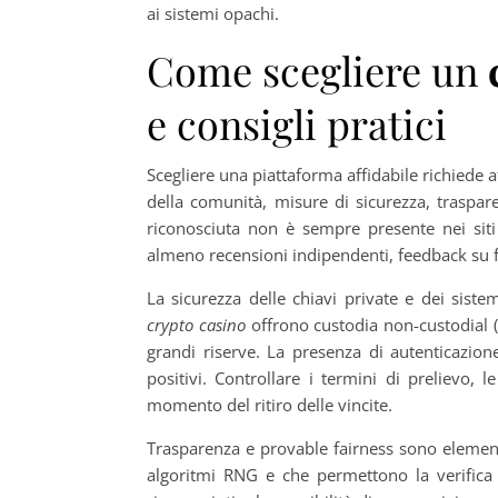
ai sistemi opachi.
Come scegliere un
e consigli pratici
Scegliere una piattaforma affidabile richiede a
della comunità, misure di sicurezza, traspar
riconosciuta non è sempre presente nei siti
almeno recensioni indipendenti, feedback su fo
La sicurezza delle chiavi private e dei sistem
crypto casino
offrono custodia non-custodial (d
grandi riserve. La presenza di autenticazione
positivi. Controllare i termini di prelievo, 
momento del ritiro delle vincite.
Trasparenza e provable fairness sono elementi
algoritmi RNG e che permettono la verifica in