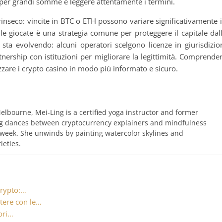
li per grandi somme e leggere attentamente i termini.
ntrinseco: vincite in BTC o ETH possono variare significativamente 
 le giocate è una strategia comune per proteggere il capitale dal
a sta evolvendo: alcuni operatori scelgono licenze in giurisdizio
tnership con istituzioni per migliorare la legittimità. Comprende
lizzare i crypto casino in modo più informato e sicuro.
elbourne, Mei-Ling is a certified yoga instructor and former
ing dances between cryptocurrency explainers and mindfulness
 week. She unwinds by painting watercolor skylines and
ieties.
 crypto:…
tere con le…
iori…