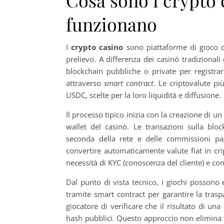
Cosa sono i crypto 
funzionano
I
crypto casino
sono piattaforme di gioco c
prelievo. A differenza dei casinò tradizionali 
blockchain pubbliche o private per registrar
attraverso
smart contract
. Le criptovalute p
USDC, scelte per la loro liquidità e diffusione.
Il processo tipico inizia con la creazione di u
wallet del casinò. Le transazioni sulla blo
seconda della rete e delle commissioni pag
convertire automaticamente valute fiat in cr
necessità di KYC (conoscenza del cliente) e cons
Dal punto di vista tecnico, i giochi possono 
tramite smart contract per garantire la traspa
giocatore di verificare che il risultato di una
hash pubblici. Questo approccio non elimina i 