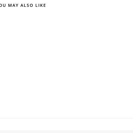
OU MAY ALSO LIKE