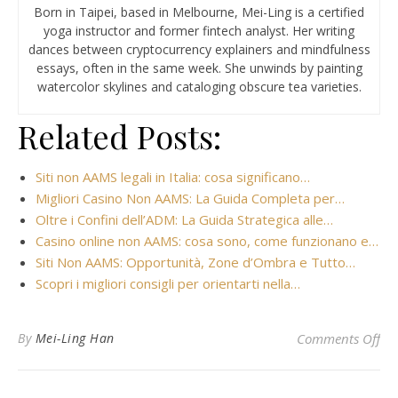
Born in Taipei, based in Melbourne, Mei-Ling is a certified
yoga instructor and former fintech analyst. Her writing
dances between cryptocurrency explainers and mindfulness
essays, often in the same week. She unwinds by painting
watercolor skylines and cataloging obscure tea varieties.
Related Posts:
Siti non AAMS legali in Italia: cosa significano…
Migliori Casino Non AAMS: La Guida Completa per…
Oltre i Confini dell’ADM: La Guida Strategica alle…
Casino online non AAMS: cosa sono, come funzionano e…
Siti Non AAMS: Opportunità, Zone d’Ombra e Tutto…
Scopri i migliori consigli per orientarti nella…
on 
By
Mei-Ling Han
Comments Off