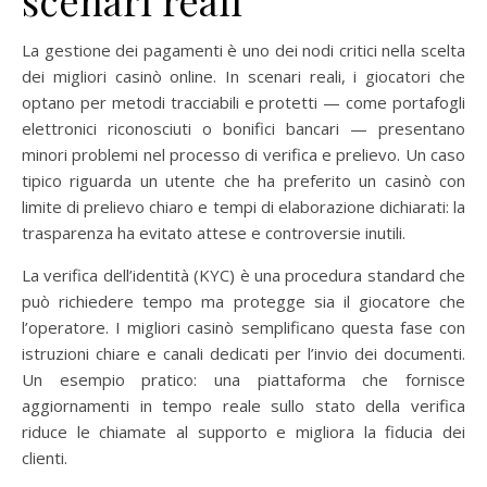
scenari reali
La gestione dei pagamenti è uno dei nodi critici nella scelta
dei migliori casinò online. In scenari reali, i giocatori che
optano per metodi tracciabili e protetti — come portafogli
elettronici riconosciuti o bonifici bancari — presentano
minori problemi nel processo di verifica e prelievo. Un caso
tipico riguarda un utente che ha preferito un casinò con
limite di prelievo chiaro e tempi di elaborazione dichiarati: la
trasparenza ha evitato attese e controversie inutili.
La verifica dell’identità (KYC) è una procedura standard che
può richiedere tempo ma protegge sia il giocatore che
l’operatore. I migliori casinò semplificano questa fase con
istruzioni chiare e canali dedicati per l’invio dei documenti.
Un esempio pratico: una piattaforma che fornisce
aggiornamenti in tempo reale sullo stato della verifica
riduce le chiamate al supporto e migliora la fiducia dei
clienti.