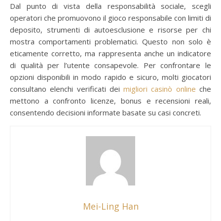
Dal punto di vista della responsabilità sociale, scegli
operatori che promuovono il gioco responsabile con limiti di
deposito, strumenti di autoesclusione e risorse per chi
mostra comportamenti problematici. Questo non solo è
eticamente corretto, ma rappresenta anche un indicatore
di qualità per l’utente consapevole. Per confrontare le
opzioni disponibili in modo rapido e sicuro, molti giocatori
consultano elenchi verificati dei
migliori casinò online
che
mettono a confronto licenze, bonus e recensioni reali,
consentendo decisioni informate basate su casi concreti.
Mei-Ling Han