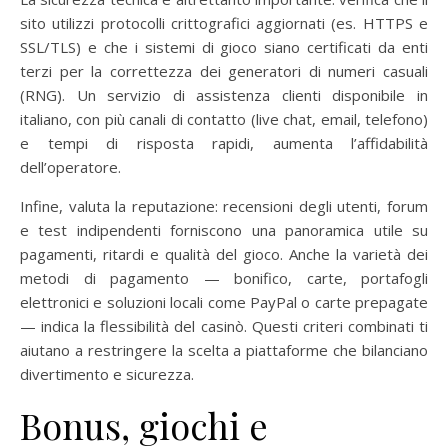
sito utilizzi protocolli crittografici aggiornati (es. HTTPS e
SSL/TLS) e che i sistemi di gioco siano certificati da enti
terzi per la correttezza dei generatori di numeri casuali
(RNG). Un servizio di assistenza clienti disponibile in
italiano, con più canali di contatto (live chat, email, telefono)
e tempi di risposta rapidi, aumenta l’affidabilità
dell’operatore.
Infine, valuta la reputazione: recensioni degli utenti, forum
e test indipendenti forniscono una panoramica utile su
pagamenti, ritardi e qualità del gioco. Anche la varietà dei
metodi di pagamento — bonifico, carte, portafogli
elettronici e soluzioni locali come PayPal o carte prepagate
— indica la flessibilità del casinò. Questi criteri combinati ti
aiutano a restringere la scelta a piattaforme che bilanciano
divertimento e sicurezza.
Bonus, giochi e