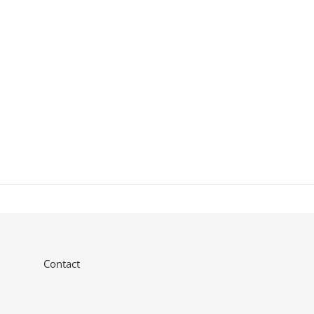
Contact