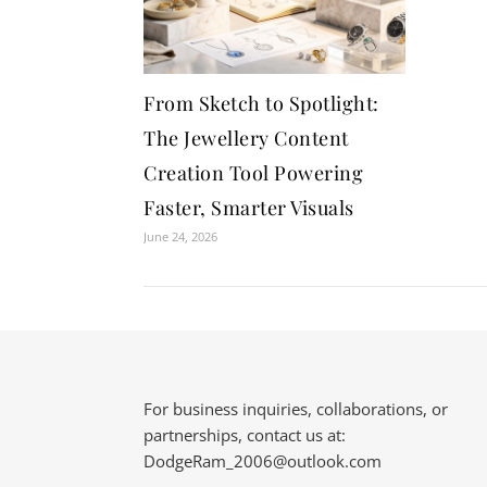
From Sketch to Spotlight:
The Jewellery Content
Creation Tool Powering
Faster, Smarter Visuals
June 24, 2026
For business inquiries, collaborations, or
partnerships, contact us at:
DodgeRam_2006@outlook.com