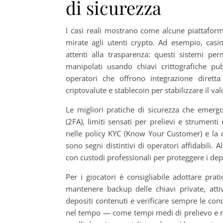
di sicurezza
I casi reali mostrano come alcune piattafor
mirate agli utenti crypto. Ad esempio, cas
attenti alla trasparenza: questi sistemi per
manipolati usando chiavi crittografiche pubb
operatori che offrono integrazione dirett
criptovalute e stablecoin per stabilizzare il val
Le migliori pratiche di sicurezza che emerg
(2FA), limiti sensati per prelievi e strument
nelle policy KYC (Know Your Customer) e la c
sono segni distintivi di operatori affidabili. 
con custodi professionali per proteggere i depos
Per i giocatori è consigliabile adottare prati
mantenere backup delle chiavi private, att
depositi contenuti e verificare sempre le con
nel tempo — come tempi medi di prelievo e ris