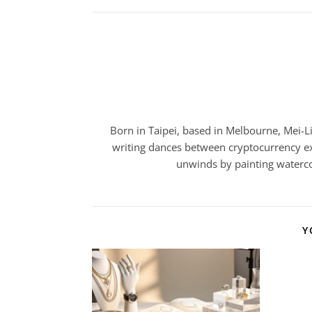
Born in Taipei, based in Melbourne, Mei-Lin
writing dances between cryptocurrency ex
unwinds by painting watercol
Y