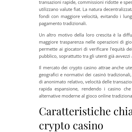
transazioni rapide, commissioni ridotte e spess
utilizzano valute fiat. La natura decentralizza
fondi con maggiore velocità, evitando i lungh
pagamento tradizionali.
Un altro motivo della loro crescita è la dif
maggiore trasparenza nelle operazioni di gi
permette ai giocatori di verificare l'equità de
pubblico, soprattutto tra gli utenti già avvezz
Il mercato dei crypto casino attrae anche ute
geografici e normativi dei casinò tradizional
di anonimato relativo, velocità delle transaz
rapida espansione, rendendo i casino che 
alternative moderne al gioco online tradiziona
Caratteristiche chia
crypto casino