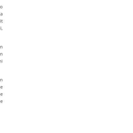
no
za
it
i,
on
in
mi
on
ue
le
 e