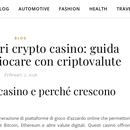
LOG
AUTOMOTIVE
FASHION
HEALTH
TRAV
BLOG
ri crypto casino: guida
iocare con criptovalute
February 2, 2026
casino e perché crescono
razione di piattaforme di gioco d'azzardo online che permetto
Bitcoin, Ethereum e altre valute digitali. Questi casinò offro