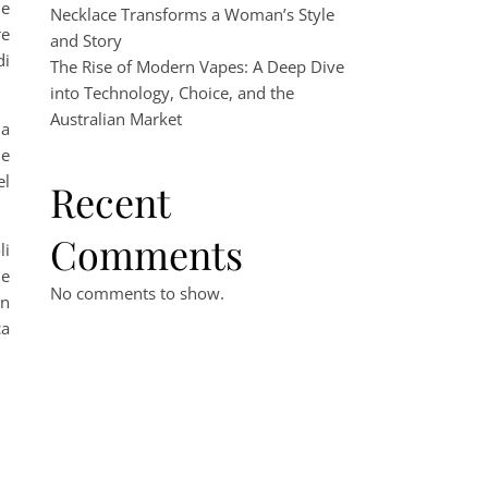
he
Necklace Transforms a Woman’s Style
re
and Story
di
The Rise of Modern Vapes: A Deep Dive
into Technology, Choice, and the
Australian Market
na
he
el
Recent
Comments
li
ne
No comments to show.
in
ca