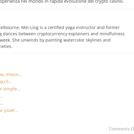
 esperienza nel mondo in rapida evoluzione dei crypto casino.
elbourne, Mei-Ling is a certified yoga instructor and former
ing dances between cryptocurrency explainers and mindfulness
 week. She unwinds by painting watercolor skylines and
ieties.
r au mieux…
qu’il…
de simple…
la…
:…
our jouer…
Comments O