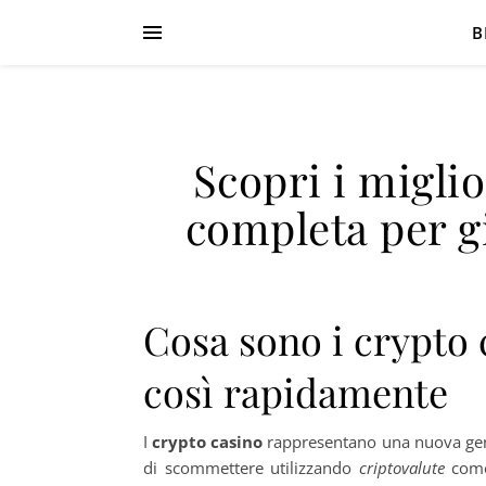
B
Scopri i miglio
completa per g
Cosa sono i crypto 
così rapidamente
I
crypto casino
rappresentano una nuova gene
di scommettere utilizzando
criptovalute
come 