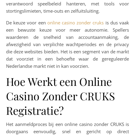
verantwoord speelbeleid hanteren, met tools voor
stortingslimieten, time-outs en zelfuitsluiting.
De keuze voor een
online casino zonder cruks
is dus vaak
een bewuste keuze voor meer autonomie. Spellers
waarderen de snelheid van accountaanmaking, de
afwezigheid van verplichte wachtperiodes en de privacy
die deze websites bieden. Het is een segment van de markt
dat voorziet in een behoefte waar de gereguleerde
Nederlandse markt niet in kan voorzien.
Hoe Werkt een Online
Casino Zonder CRUKS
Registratie?
Het aanmeldproces bij een online casino zonder CRUKS is
doorgaans eenvoudig, snel en gericht op direct