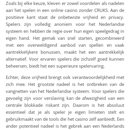
Zoals bij elke keuze, kleven er zowel voordelen als nadelen
aan het spelen in een online casino zonder CRUKS. Aan de
positieve kant staat de onbetwiste vrijheid en privacy.
Spelers zijn volledig anoniem voor het Nederlandse
systeem en hebben de regie over hun eigen speelgedrag in
eigen hand. Het gemak van snel starten, gecombineerd
met een overweldigend aanbod van spellen en vaak
aantrekkelijkere bonussen, maakt het een aantrekkelijk
alternatief. Voor ervaren spelers die zichzelf goed kunnen
beheersen, biedt het een superieure spelervaring.
Echter, deze vrijheid brengt ook verantwoordelijkheid met
zich mee. Het grootste nadeel is het ontbreken van de
vangnetten van het Nederlandse systeem. Voor spelers die
gevoelig zijn voor verslaving kan de afwezigheid van een
centrale blokkade riskant zijn. Daarom is het absoluut
essentieel dat je als speler je eigen limieten stelt en
gebruikmaakt van de tools die het casino zelf aanbiedt. Een
ander potentieel nadeel is het gebrek aan een Nederlands