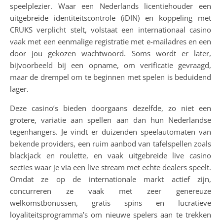
speelplezier. Waar een Nederlands licentiehouder een
uitgebreide identiteitscontrole (iDIN) en koppeling met
CRUKS verplicht stelt, volstaat een internationaal casino
vaak met een eenmalige registratie met e-mailadres en een
door jou gekozen wachtwoord. Soms wordt er later,
bijvoorbeeld bij een opname, om verificatie gevraagd,
maar de drempel om te beginnen met spelen is beduidend
lager.
Deze casino’s bieden doorgaans dezelfde, zo niet een
grotere, variatie aan spellen aan dan hun Nederlandse
tegenhangers. Je vindt er duizenden speelautomaten van
bekende providers, een ruim aanbod van tafelspellen zoals
blackjack en roulette, en vaak uitgebreide live casino
secties waar je via een live stream met echte dealers speelt.
Omdat ze op de internationale markt actief zijn,
concurreren ze vaak met zeer genereuze
welkomstbonussen, gratis spins en lucratieve
loyaliteitsprogramma’s om nieuwe spelers aan te trekken