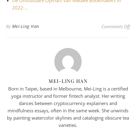
De Onstuitbare Opmars van Nieuwe Bookmakers in
2022:…
on
By
Mei-Ling Han
Comments Off
MEI-LING HAN
Born in Taipei, based in Melbourne, Mei-Ling is a certified
yoga instructor and former fintech analyst. Her writing
dances between cryptocurrency explainers and
mindfulness essays, often in the same week. She unwinds
by painting watercolor skylines and cataloging obscure tea
varieties.