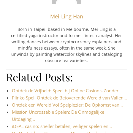
Mei-Ling Han
Born in Taipei, based in Melbourne, Mei-Ling is a
certified yoga instructor and former fintech analyst. Her
writing dances between cryptocurrency explainers and
mindfulness essays, often in the same week. She
unwinds by painting watercolor skylines and cataloging
obscure tea varieties.
Related Posts:
Ontdek de Vrijheid: Speel bij Online Casino's Zonder…
Plinko Spel: Ontdek de Betoverende Wereld van Vallen…
Ontdek een Wereld Vol Spelplezier: De Opkomst van…
Mission Uncrossable Spelen: De Onmogelijke
Uitdaging…
iDEAL casino: sneller betalen, veiliger spelen en…