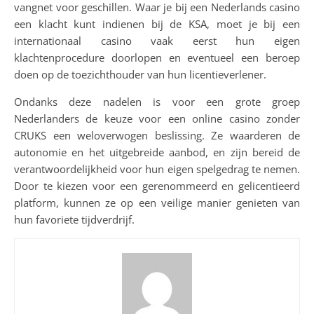
vangnet voor geschillen. Waar je bij een Nederlands casino
een klacht kunt indienen bij de KSA, moet je bij een
internationaal casino vaak eerst hun eigen
klachtenprocedure doorlopen en eventueel een beroep
doen op de toezichthouder van hun licentieverlener.
Ondanks deze nadelen is voor een grote groep
Nederlanders de keuze voor een online casino zonder
CRUKS een weloverwogen beslissing. Ze waarderen de
autonomie en het uitgebreide aanbod, en zijn bereid de
verantwoordelijkheid voor hun eigen spelgedrag te nemen.
Door te kiezen voor een gerenommeerd en gelicentieerd
platform, kunnen ze op een veilige manier genieten van
hun favoriete tijdverdrijf.