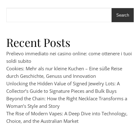
Search
Recent Posts
Prelievo immediato nei casino online: come ottenere i tuoi
soldi subito
Cookies: Mehr als nur kleine Kuchen – Eine süße Reise
durch Geschichte, Genuss und Innovation
Unlocking the Hidden Value of Signed Jewelry Lots: A
Collector’s Guide to Signature Pieces and Bulk Buys
Beyond the Chain: How the Right Necklace Transforms a
Woman’s Style and Story
The Rise of Modern Vapes: A Deep Dive into Technology,
Choice, and the Australian Market