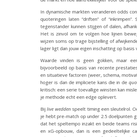
In dynamische markten veranderen odds conti
quoteringen laten “driften” of “inkrimpen”
tegenstander kunnen stijgen of dalen, afhan
Het is zinvol om te volgen hoe lijnen bewe
wijzen soms op trage bijstelling of afwijkende
lager ligt dan jouw eigen inschatting op basis
Waarde vinden is geen gokken, maar een d
bijvoorbeeld op basis van recente prestatie
en situatieve factoren (weer, schema, motivat
hoger is dan de impliciete kans die in de
quo
kritisch: een serie toevallige winsten kan mis
je methode echt een edge oplevert.
Bij
live wedden
speelt timing een sleutelrol. O
je hebt pre-match op under 2.5 doelpunten ge
dat het speltempo inzakt en beide teams risi
en xG-opbouw, dan is een gedeeltelijke ca