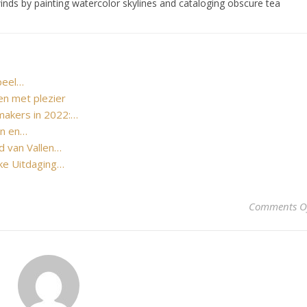
nds by painting watercolor skylines and cataloging obscure tea
speel…
 en met plezier
akers in 2022:…
en en…
d van Vallen…
ke Uitdaging…
Comments O