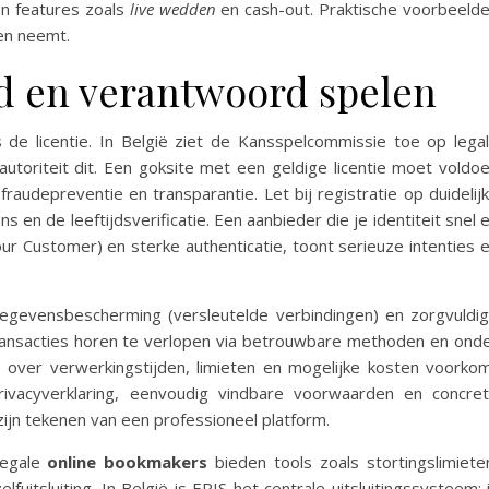
n features zoals
live wedden
en cash-out. Praktische voorbeeld
en neemt.
eid en verantwoord spelen
de licentie. In België ziet de Kansspelcommissie toe op lega
utoriteit dit. Een goksite met een geldige licentie moet voldo
raudepreventie en transparantie. Let bij registratie op duidelij
s en de leeftijdsverificatie. Een aanbieder die je identiteit snel 
our Customer) en sterke authenticatie, toont serieuze intenties 
. Gegevensbescherming (versleutelde verbindingen) en zorgvuldi
Transacties horen te verlopen via betrouwbare methoden en ond
ie over verwerkingstijden, limieten en mogelijke kosten voorko
ivacyverklaring, eenvoudig vindbare voorwaarden en concre
ijn tekenen van een professioneel platform.
Legale
online bookmakers
bieden tools zoals stortingslimiete
elfuitsluiting. In België is EPIS het centrale uitsluitingssysteem; 