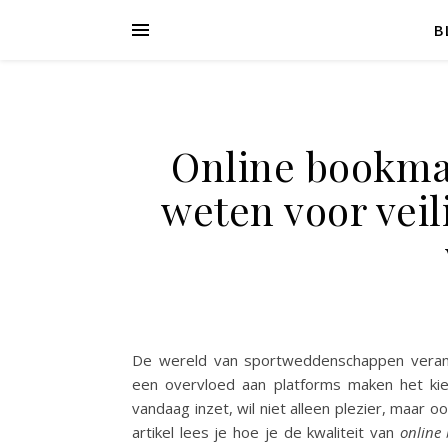
B
Online bookmak
weten voor veil
De wereld van sportweddenschappen verand
een overvloed aan platforms maken het kie
vandaag inzet, wil niet alleen plezier, maar oo
artikel lees je hoe je de kwaliteit van
online