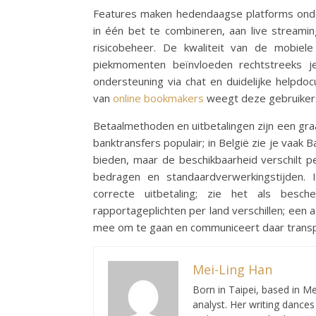
Features maken hedendaagse platforms ond
in één bet te combineren, aan live streami
risicobeheer. De kwaliteit van de mobiele
piekmomenten beïnvloeden rechtstreeks je
ondersteuning via chat en duidelijke helpdoc
van
online bookmakers
weegt deze gebruikers
Betaalmethoden en uitbetalingen zijn een gra
banktransfers populair; in België zie je vaak 
bieden, maar de beschikbaarheid verschilt p
bedragen en standaardverwerkingstijden. I
correcte uitbetaling; zie het als besc
rapportageplichten per land verschillen; een a
mee om te gaan en communiceert daar transp
Mei-Ling Han
Born in Taipei, based in Me
analyst. Her writing dance