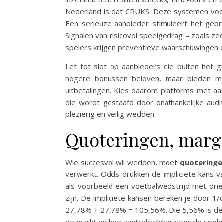
Nederland is dat CRUKS. Deze systemen voo
Een serieuze aanbieder stimuleert het gebru
Signalen van risicovol speelgedrag – zoals z
spelers krijgen preventieve waarschuwingen 
Let tot slot op aanbieders die buiten het 
hogere bonussen beloven, maar bieden min
uitbetalingen. Kies daarom platforms met a
die wordt gestaafd door onafhankelijke audi
plezierig en veilig wedden.
Quoteringen, marg
Wie succesvol wil wedden, moet
quotering
verwerkt. Odds drukken de impliciete kans 
als voorbeeld een voetbalwedstrijd met drie u
zijn. De impliciete kansen bereken je door 
27,78% + 27,78% = 105,56%. Die 5,56% is de
de markt en hoe aantrekkelijker voor de spele