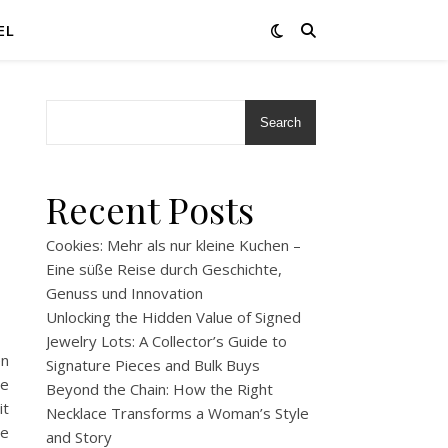
EL
Search
Recent Posts
Cookies: Mehr als nur kleine Kuchen –
Eine süße Reise durch Geschichte,
Genuss und Innovation
Unlocking the Hidden Value of Signed
Jewelry Lots: A Collector’s Guide to
en
Signature Pieces and Bulk Buys
ie
Beyond the Chain: How the Right
it
Necklace Transforms a Woman’s Style
je
and Story