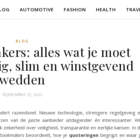
LOG
AUTOMOTIVE
FASHION
HEALTH
TRAV
BLOG
ers: alles wat je moet
ig, slim en winstgevend
wedden
September 27, 2025
ert razendsnel. Nieuwe technologie, strengere regelgeving 
zen van de juiste aanbieder uitdagender én interessanter. W
k zekerheid over veiligheid, transparantie en eerlijke kansen. In d
 bookmakers
beoordeelt, hoe je
quoteringen
begrijpt en waar 