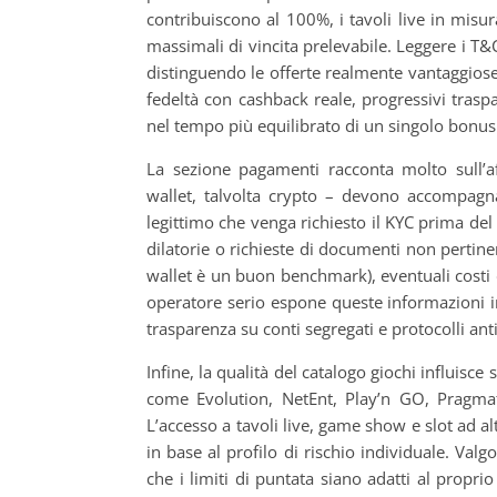
contribuiscono al 100%, i tavoli live in misu
massimali di vincita prelevabile. Leggere i T&C
distinguendo le offerte realmente vantaggiose 
fedeltà con cashback reale, progressivi trasp
nel tempo più equilibrato di un singolo bonus 
La sezione pagamenti racconta molto sull’affi
wallet, talvolta crypto – devono accompagn
legittimo che venga richiesto il KYC prima del
dilatorie o richieste di documenti non pertin
wallet è un buon benchmark), eventuali costi di
operatore serio espone queste informazioni i
trasparenza su conti segregati e protocolli anti
Infine, la qualità del catalogo giochi influisce 
come Evolution, NetEnt, Play’n GO, Pragmat
L’accesso a tavoli live, game show e slot ad al
in base al profilo di rischio individuale. Valgo
che i limiti di puntata siano adatti al propr