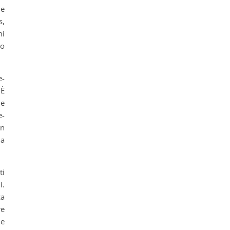
 e
s,
mi
no
e-
 È
 e
e-
Un
la
ti
i.
za
re
 e