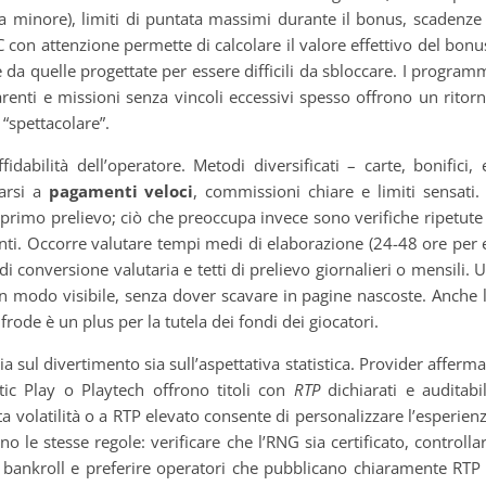
ra minore), limiti di puntata massimi durante il bonus, scadenze
 con attenzione permette di calcolare il valore effettivo del bonu
da quelle progettate per essere difficili da sbloccare. I program
arenti e missioni senza vincoli eccessivi spesso offrono un ritor
“spettacolare”.
dabilità dell’operatore. Metodi diversificati – carte, bonifici, 
arsi a
pagamenti veloci
, commissioni chiare e limiti sensati.
 primo prelievo; ciò che preoccupa invece sono verifiche ripetute
enti. Occorre valutare tempi medi di elaborazione (24-48 ore per 
 conversione valutaria e tetti di prelievo giornalieri o mensili. 
n modo visibile, senza dover scavare in pagine nascoste. Anche 
frode è un plus per la tutela dei fondi dei giocatori.
sia sul divertimento sia sull’aspettativa statistica. Provider afferma
ic Play o Playtech offrono titoli con
RTP
dichiarati e auditabil
ta volatilità o a RTP elevato consente di personalizzare l’esperien
no le stesse regole: verificare che l’RNG sia certificato, controlla
io bankroll e preferire operatori che pubblicano chiaramente RTP