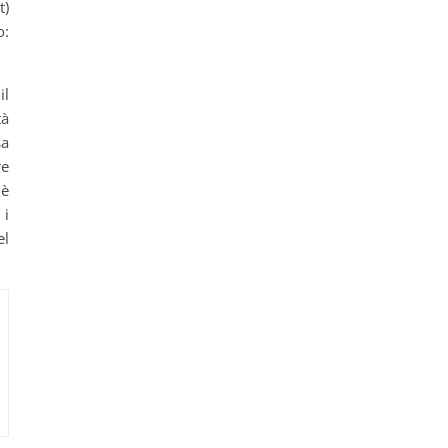
t)
o:
il
tà
sa
re
 è
 i
el