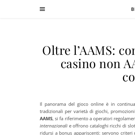
B
Oltre l’AAMS: co
casino non A
co
Il panorama del gioco online è in continua 
tradizionali per varietà di giochi, promozio
AAMS
, si fa riferimento a operatori regolam
internazionali
e offrono cataloghi ricchi di slot
ridursi a bonus appariscenti: servono criteri 