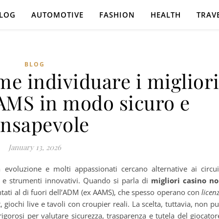
LOG
AUTOMOTIVE
FASHION
HEALTH
TRAV
BLOG
me individuare i miglior
AMS in modo sicuro e
nsapevole
January 13, 2026
evoluzione e molti appassionati cercano alternative ai circui
ni e strumenti innovativi. Quando si parla di
migliori casino n
entati al di fuori dell’ADM (ex AAMS), che spesso operano con
licen
, giochi live e tavoli con croupier reali. La scelta, tuttavia, non p
rigorosi per valutare sicurezza, trasparenza e tutela del giocator