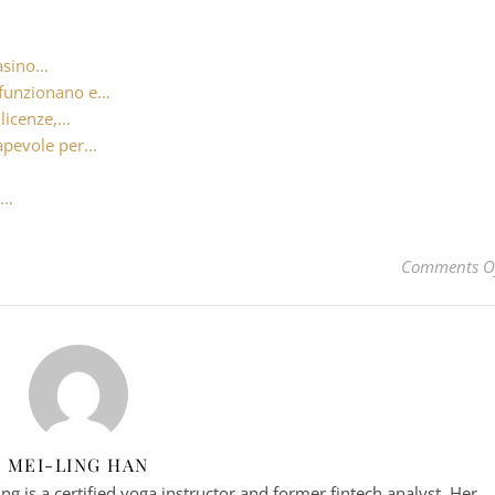
casino…
 funzionano e…
licenze,…
apevole per…
…
n…
Comments O
MEI-LING HAN
g is a certified yoga instructor and former fintech analyst. Her