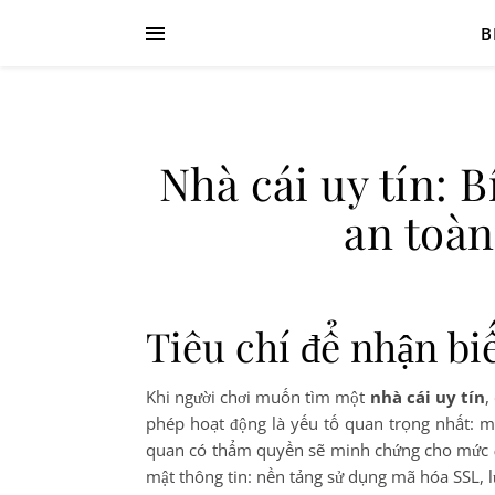
B
Nhà cái uy tín: B
an toàn
Tiêu chí để nhận biế
Khi người chơi muốn tìm một
nhà cái uy tín
,
phép hoạt động là yếu tố quan trọng nhất: m
quan có thẩm quyền sẽ minh chứng cho mức độ
mật thông tin: nền tảng sử dụng mã hóa SSL, l