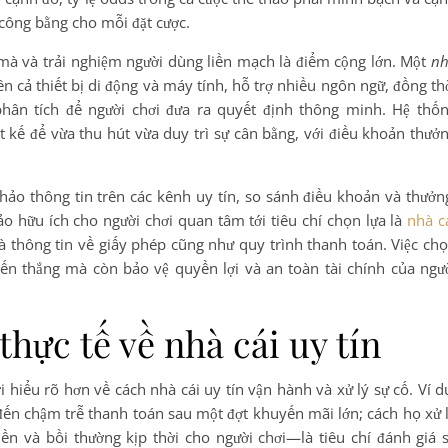
 công bằng cho mỗi đặt cược.
 mà và trải nghiệm người dùng liền mạch là điểm cộng lớn. Một
n
ên cả thiết bị di động và máy tính, hỗ trợ nhiều ngôn ngữ, đồng th
hân tích để người chơi đưa ra quyết định thông minh. Hệ thố
t kế để vừa thu hút vừa duy trì sự cân bằng, với điều khoản thưở
hảo thông tin trên các kênh uy tín, so sánh điều khoản và thưởn
o hữu ích cho người chơi quan tâm tới tiêu chí chọn lựa là
nhà c
 và thông tin về giấy phép cũng như quy trình thanh toán. Việc ch
ến thắng mà còn bảo vệ quyền lợi và an toàn tài chính của ngư
thực tế về nhà cái uy tín
 hiểu rõ hơn về cách nhà cái uy tín vận hành và xử lý sự cố. Ví d
 đến chậm trễ thanh toán sau một đợt khuyến mãi lớn; cách họ xử 
iền và bồi thường kịp thời cho người chơi—là tiêu chí đánh giá 