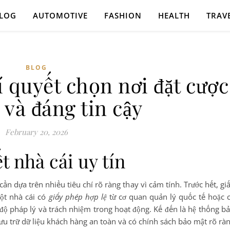
LOG
AUTOMOTIVE
FASHION
HEALTH
TRAV
BLOG
í quyết chọn nơi đặt cược
 và đáng tin cậy
February 20, 2026
t nhà cái uy tín
 cần dựa trên nhiều tiêu chí rõ ràng thay vì cảm tính. Trước hết, gi
ột nhà cái có
giấy phép hợp lệ
từ cơ quan quản lý quốc tế hoặc 
 pháp lý và trách nhiệm trong hoạt động. Kế đến là hệ thống b
ưu trữ dữ liệu khách hàng an toàn và có chính sách bảo mật rõ rà