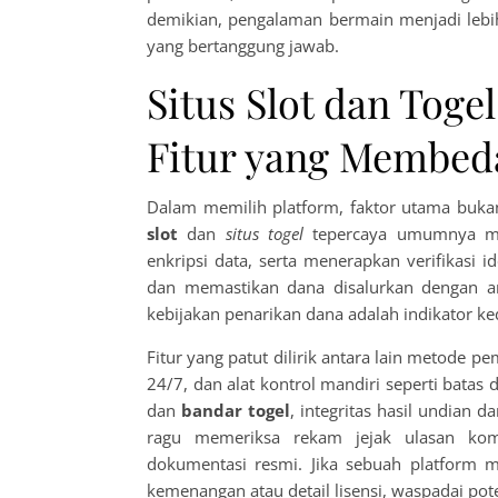
demikian, pengalaman bermain menjadi lebi
yang bertanggung jawab.
Situs Slot dan Toge
Fitur yang Membed
Dalam memilih platform, faktor utama bukan
slot
dan
situs togel
tepercaya umumnya mem
enkripsi data, serta menerapkan verifikasi i
dan memastikan dana disalurkan dengan ama
kebijakan penarikan dana adalah indikator k
Fitur yang patut dilirik antara lain metode
24/7, dan alat kontrol mandiri seperti batas 
dan
bandar togel
, integritas hasil undian 
ragu memeriksa rekam jejak ulasan komun
dokumentasi resmi. Jika sebuah platform
kemenangan atau detail lisensi, waspadai pote