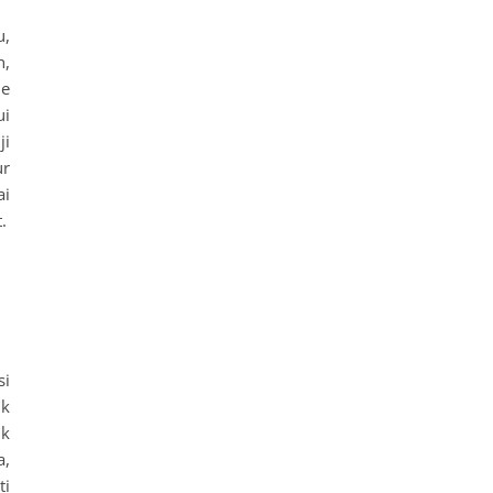
u,
n,
me
ui
ji
ur
ai
.
si
ik
ik
a,
ti