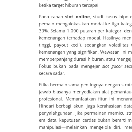
ketika target hiburan tercapai.
Pada ranah
slot online
, studi kasus hipo
pemain mengalokasikan modal ke tiga katego
33%. Selama 1.000 putaran per kategori deng
kemenangan terhadap modal. Hasilnya menunj
tinggi, payout kecil), sedangkan volatilit
kemenangan yang signifikan. Wawasan ini m
memperpanjang durasi hiburan, atau menge
Fokus bukan pada mengejar
slot gacor
seca
secara sadar.
Etika bermain sama pentingnya dengan strate
jawab biasanya menyediakan alat pemantau
profesional. Memanfaatkan fitur ini mena
Hindari berbagi akun, jaga kerahasiaan dat
penyalahgunaan. Jika permainan memicu stre
era data, keputusan cerdas bukan berarti 
manipulasi—melainkan mengelola diri, me