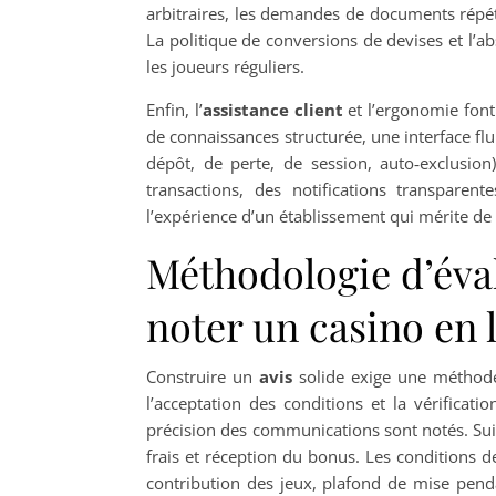
arbitraires, les demandes de documents répété
La politique de conversions de devises et l’ab
les joueurs réguliers.
Enfin, l’
assistance client
et l’ergonomie font
de connaissances structurée, une interface flu
dépôt, de perte, de session, auto‑exclusion)
transactions, des notifications transpare
l’expérience d’un établissement qui mérite de f
Méthodologie d’éva
noter un casino en 
Construire un
avis
solide exige une méthode
l’acceptation des conditions et la vérificat
précision des communications sont notés. Suit
frais et réception du bonus. Les conditions d
contribution des jeux, plafond de mise penda