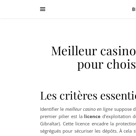
B
Meilleur casino
pour chois
Les critères essenti
Identifier le
meilleur casino en ligne
suppose de
premier pilier est la
licence
d’exploitation d
Gibraltar). Cette licence encadre la protect
ségrégués pour sécuriser les dépôts. À cela 