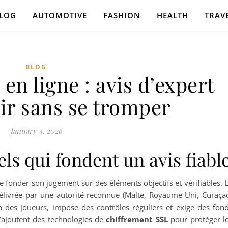
LOG
AUTOMOTIVE
FASHION
HEALTH
TRAV
BLOG
 en ligne : avis d’expert
ir sans se tromper
January 4, 2026
els qui fondent un avis fiabl
 fonder son jugement sur des éléments objectifs et vérifiables. 
élivrée par une autorité reconnue (Malte, Royaume‑Uni, Curaça
ion des joueurs, impose des contrôles réguliers et exige des fon
s’ajoutent des technologies de
chiffrement SSL
pour protéger l