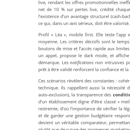
live, rendant les offres promotionnelles ineff
net de 10 % sur pertes live, crédité chaque
l’existence d’un avantage structurel (cash‑ba
ce qui, dans un
avis
sérieux, doit être valorisé.
Profil « Léa », mobile first. Elle teste l
moyenne. Les critères décisifs sont le temps 
boutons de mise et l’accès rapide aux limite
un appel, propose le dark mode, et affiche
démarque. Les
notifications
non intrusives pou
prêt à être validé renforcent la confiance et la 
Ces scénarios révèlent des constantes : cohéren
technique. Ils rappellent aussi la nécessité 
auto‑exclusion), la transparence des
conditi
d’un établissement digne d’être classé « meil
restreinte, d’où l’importance de vérifier la lé
et de garder une gestion budgétaire responsa
devient un véritable comparateur, permetta
plutôt que de suivre des promesses marketing