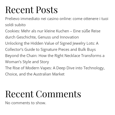
Recent Posts
Prelievo immediato nei casino online: come ottenere i tuoi
soldi subito
Cookies: Mehr als nur kleine Kuchen – Eine süße Reise
durch Geschichte, Genuss und Innovation
Unlocking the Hidden Value of Signed Jewelry Lots: A
Collector’s Guide to Signature Pieces and Bulk Buys
Beyond the Chain: How the Right Necklace Transforms a
Woman’s Style and Story
The Rise of Modern Vapes: A Deep Dive into Technology,
Choice, and the Australian Market
Recent Comments
No comments to show.