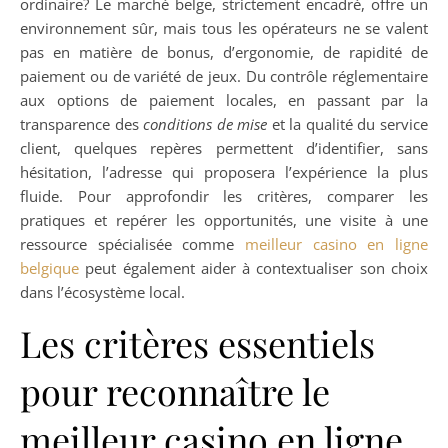
ordinaire? Le marché belge, strictement encadré, offre un
environnement sûr, mais tous les opérateurs ne se valent
pas en matière de bonus, d’ergonomie, de rapidité de
paiement ou de variété de jeux. Du contrôle réglementaire
aux options de paiement locales, en passant par la
transparence des
conditions de mise
et la qualité du service
client, quelques repères permettent d’identifier, sans
hésitation, l’adresse qui proposera l’expérience la plus
fluide. Pour approfondir les critères, comparer les
pratiques et repérer les opportunités, une visite à une
ressource spécialisée comme
meilleur casino en ligne
belgique
peut également aider à contextualiser son choix
dans l’écosystème local.
Les critères essentiels
pour reconnaître le
meilleur casino en ligne