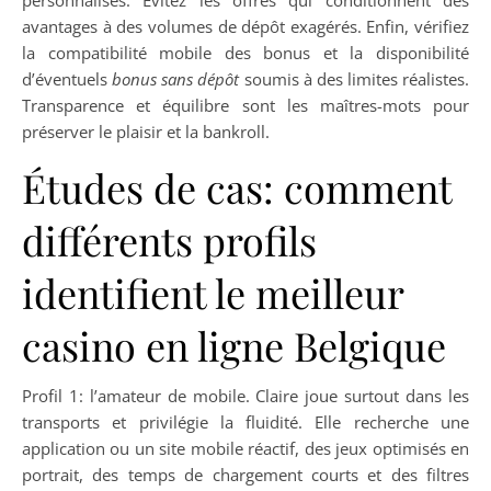
personnalisés. Évitez les offres qui conditionnent des
avantages à des volumes de dépôt exagérés. Enfin, vérifiez
la compatibilité mobile des bonus et la disponibilité
d’éventuels
bonus sans dépôt
soumis à des limites réalistes.
Transparence et équilibre sont les maîtres-mots pour
préserver le plaisir et la bankroll.
Études de cas: comment
différents profils
identifient le meilleur
casino en ligne Belgique
Profil 1: l’amateur de mobile. Claire joue surtout dans les
transports et privilégie la fluidité. Elle recherche une
application ou un site mobile réactif, des jeux optimisés en
portrait, des temps de chargement courts et des filtres