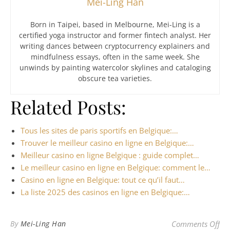
Mei-Ling Han
Born in Taipei, based in Melbourne, Mei-Ling is a
certified yoga instructor and former fintech analyst. Her
writing dances between cryptocurrency explainers and
mindfulness essays, often in the same week. She
unwinds by painting watercolor skylines and cataloging
obscure tea varieties.
Related Posts:
Tous les sites de paris sportifs en Belgique:…
Trouver le meilleur casino en ligne en Belgique:…
Meilleur casino en ligne Belgique : guide complet…
Le meilleur casino en ligne en Belgique: comment le…
Casino en ligne en Belgique: tout ce qu’il faut…
La liste 2025 des casinos en ligne en Belgique:…
on 
By
Mei-Ling Han
Comments Off