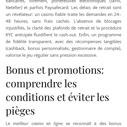
bancaires, virement, portefeuilles électroniques (Skrill,
Neteller) et parfois Paysafecard. Les délais de retrait sont
un révélateur: un casino fiable traite les demandes en 24–
48 heures, sans frais cachés. L’absence de blocages
injustifiés, la clarté des plafonds de retrait et la procédure
KYC anticipée fluidifient le cash-out. Enfin, un programme
de fidélité transparent, avec des récompenses tangibles
(cashback, bonus personnalisés, gestionnaire de compte),
valorise le jeu régulier sans pression excessive.
Bonus et promotions:
comprendre les
conditions et éviter les
pièges
Le
meilleur casino en ligne
se reconnaît à des bonus