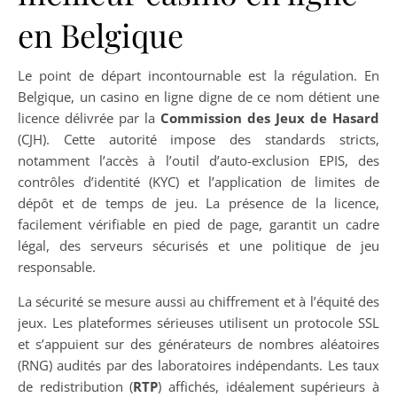
en Belgique
Le point de départ incontournable est la régulation. En
Belgique, un casino en ligne digne de ce nom détient une
licence délivrée par la
Commission des Jeux de Hasard
(CJH). Cette autorité impose des standards stricts,
notamment l’accès à l’outil d’auto-exclusion EPIS, des
contrôles d’identité (KYC) et l’application de limites de
dépôt et de temps de jeu. La présence de la licence,
facilement vérifiable en pied de page, garantit un cadre
légal, des serveurs sécurisés et une politique de jeu
responsable.
La sécurité se mesure aussi au chiffrement et à l’équité des
jeux. Les plateformes sérieuses utilisent un protocole SSL
et s’appuient sur des générateurs de nombres aléatoires
(RNG) audités par des laboratoires indépendants. Les taux
de redistribution (
RTP
) affichés, idéalement supérieurs à