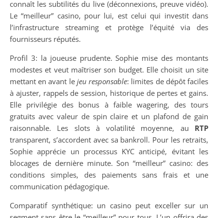
connaît les subtilités du live (déconnexions, preuve vidéo).
Le “meilleur” casino, pour lui, est celui qui investit dans
l’infrastructure streaming et protège l’équité via des
fournisseurs réputés.
Profil 3: la joueuse prudente. Sophie mise des montants
modestes et veut maîtriser son budget. Elle choisit un site
mettant en avant le
jeu responsable
: limites de dépôt faciles
à ajuster, rappels de session, historique de pertes et gains.
Elle privilégie des bonus à faible wagering, des tours
gratuits avec valeur de spin claire et un plafond de gain
raisonnable. Les slots à volatilité moyenne, au
RTP
transparent, s’accordent avec sa bankroll. Pour les retraits,
Sophie apprécie un processus KYC anticipé, évitant les
blocages de dernière minute. Son “meilleur” casino: des
conditions simples, des paiements sans frais et une
communication pédagogique.
Comparatif synthétique: un casino peut exceller sur un
segment sans être le “meilleur” pour tous. L’un offrira des