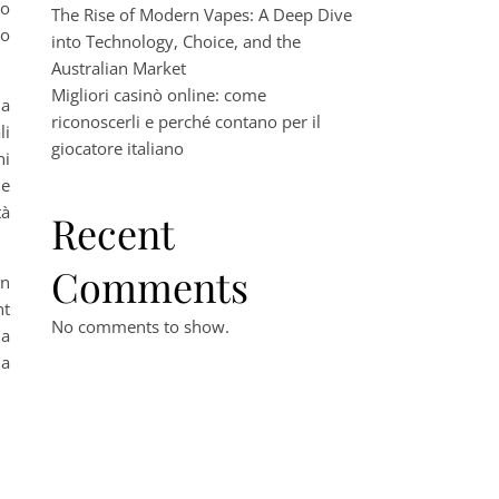
no
The Rise of Modern Vapes: A Deep Dive
no
into Technology, Choice, and the
Australian Market
Migliori casinò online: come
 a
riconoscerli e perché contano per il
li
giocatore italiano
ni
e
tà
Recent
Comments
on
nt
No comments to show.
la
 a