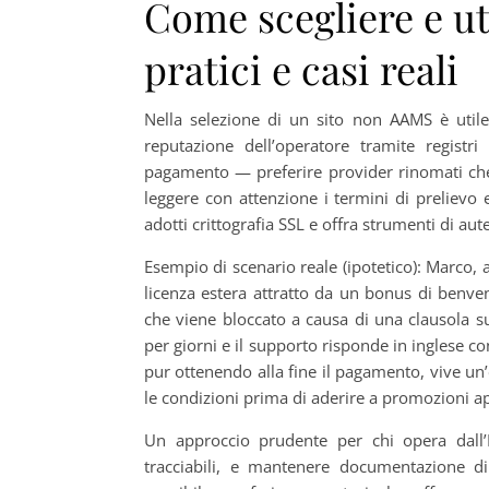
Come scegliere e uti
pratici e casi reali
Nella selezione di un sito non AAMS è utile 
reputazione dell’operatore tramite registri
pagamento — preferire provider rinomati che
leggere con attenzione i termini di prelievo e 
adotti crittografia SSL e offra strumenti di aut
Esempio di scenario reale (ipotetico): Marco, a
licenza estera attratto da un bonus di benve
che viene bloccato a causa di una clausola su
per giorni e il supporto risponde in inglese c
pur ottenendo alla fine il pagamento, vive un
le condizioni prima di aderire a promozioni 
Un approccio prudente per chi opera dall’I
tracciabili, e mantenere documentazione di