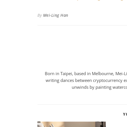
By
Mei-Ling Han
Born in Taipei, based in Melbourne, Mei-Lin
writing dances between cryptocurrency ex
unwinds by painting watercol
Y