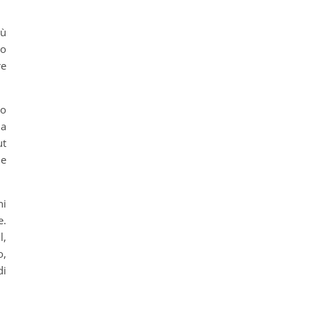
iù
to
re
to
la
ut
 e
ni
e.
l,
o,
di