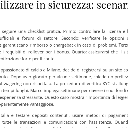
lizzare in sicurezza: scenar
seguire una checklist pratica. Primo: controllare la licenza e 
 ufficiali e forum di settore. Secondo: verificare le opzioni 
 garantiscano rimborso o chargeback in caso di problemi. Terz
i requisiti di rollover per i bonus. Quarto: assicurarsi che il si
enticazione forte per il conto.
ppassionato di calcio a Milano, decide di registrarsi su un sito c
nuto. Dopo aver giocato per alcune settimane, chiede un prelie
l wagering non rispettata. La procedura di verifica KYC si allun
on tempi lunghi. Marco impiega settimane per riavere i suoi fondi 
’esperienza stressante. Questo caso mostra l’importanza di legge
apparentemente vantaggiose.
talia è testare depositi contenuti, usare metodi di pagamen
 tutte le transazioni e comunicazioni con l’assistenza. Quan