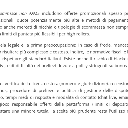
scommesse non AAMS
includono offerte promozionali spesso p
rnazionali, quote potenzialmente più alte e metodi di pagamen
ono anche mercati di nicchia o tipologie di scommessa non semp
a limiti di puntata più flessibili per high rollers.
tutela legale è la prima preoccupazione: in caso di frode, manca
 risultare più complesso e costoso. Inoltre, le normative fiscali e 
ispettare gli standard italiani. Esiste anche il rischio di blacko
vi, e di difficoltà nei prelievi dovute a policy stringenti su bonus
ve: verifica della licenza estera (numero e giurisdizione), recensio
nus, procedure di prelievo e politica di gestione delle disput
no, tempi medi di risposta e modalità di contatto (chat live, emai
ioco responsabile offerti dalla piattaforma (limiti di deposit
ttare una minore tutela, la scelta più prudente resta l’utilizzo 