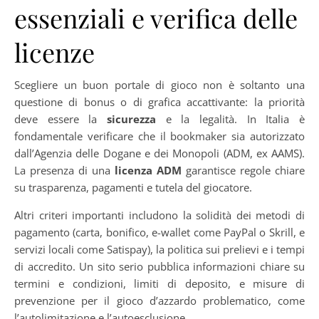
essenziali e verifica delle
licenze
Scegliere un buon portale di gioco non è soltanto una
questione di bonus o di grafica accattivante: la priorità
deve essere la
sicurezza
e la legalità. In Italia è
fondamentale verificare che il bookmaker sia autorizzato
dall’Agenzia delle Dogane e dei Monopoli (ADM, ex AAMS).
La presenza di una
licenza ADM
garantisce regole chiare
su trasparenza, pagamenti e tutela del giocatore.
Altri criteri importanti includono la solidità dei metodi di
pagamento (carta, bonifico, e-wallet come PayPal o Skrill, e
servizi locali come Satispay), la politica sui prelievi e i tempi
di accredito. Un sito serio pubblica informazioni chiare su
termini e condizioni, limiti di deposito, e misure di
prevenzione per il gioco d’azzardo problematico, come
l’autolimitazione e l’autoesclusione.