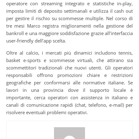
operatore con streaming integrato e statistiche in-play,
imposta limiti di deposito settimanali e utilizza il cash out
per gestire il rischio su scommesse multiple. Nel corso di
tre mesi Marco registra miglioramenti nella gestione del
bankroll e una maggiore soddisfazione grazie all’interfaccia
user-friendly dell’app scelta.
Oltre al calcio, i mercati più dinamici includono tennis,
basket e-sports e scommesse virtuali, che attirano sia
scommettitori tradizionali che nuovi utenti. Gli operatori
responsabili offrono promozioni chiare e restrizioni
geografiche per conformarsi alle normative italiane. Se
lavori in una provincia dove il supporto locale è
importante, cerca operatori con assistenza in italiano e
canali di comunicazione rapidi (chat, telefono, e-mail) per
risolvere eventuali problemi operativi.