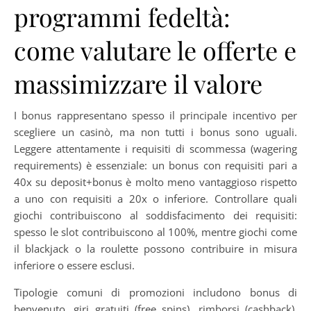
programmi fedeltà:
come valutare le offerte e
massimizzare il valore
I bonus rappresentano spesso il principale incentivo per
scegliere un casinò, ma non tutti i bonus sono uguali.
Leggere attentamente i requisiti di scommessa (wagering
requirements) è essenziale: un bonus con requisiti pari a
40x su deposit+bonus è molto meno vantaggioso rispetto
a uno con requisiti a 20x o inferiore. Controllare quali
giochi contribuiscono al soddisfacimento dei requisiti:
spesso le slot contribuiscono al 100%, mentre giochi come
il blackjack o la roulette possono contribuire in misura
inferiore o essere esclusi.
Tipologie comuni di promozioni includono bonus di
benvenuto, giri gratuiti (free spins), rimborsi (cashback),