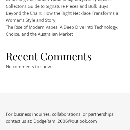
Collector’s Guide to Signature Pieces and Bulk Buys
Beyond the Chain: How the Right Necklace Transforms a
Woman’s Style and Story
The Rise of Modern Vapes: A Deep Dive into Technology,
Choice, and the Australian Market
Recent Comments
No comments to show.
For business inquiries, collaborations, or partnerships,
contact us at:
DodgeRam_2006@outlook.com