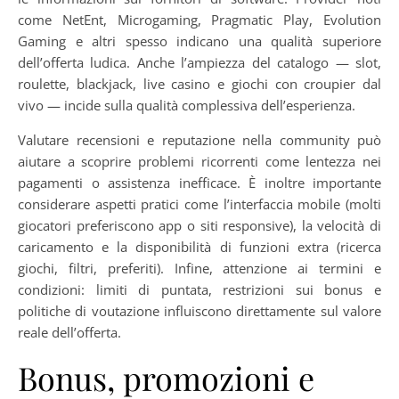
come NetEnt, Microgaming, Pragmatic Play, Evolution
Gaming e altri spesso indicano una qualità superiore
dell’offerta ludica. Anche l’ampiezza del catalogo — slot,
roulette, blackjack, live casino e giochi con croupier dal
vivo — incide sulla qualità complessiva dell’esperienza.
Valutare recensioni e reputazione nella community può
aiutare a scoprire problemi ricorrenti come lentezza nei
pagamenti o assistenza inefficace. È inoltre importante
considerare aspetti pratici come l’interfaccia mobile (molti
giocatori preferiscono app o siti responsive), la velocità di
caricamento e la disponibilità di funzioni extra (ricerca
giochi, filtri, preferiti). Infine, attenzione ai termini e
condizioni: limiti di puntata, restrizioni sui bonus e
politiche di voutazione influiscono direttamente sul valore
reale dell’offerta.
Bonus, promozioni e