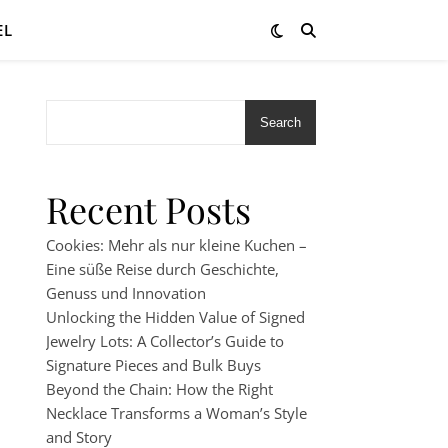
EL
Search
Recent Posts
Cookies: Mehr als nur kleine Kuchen –
Eine süße Reise durch Geschichte,
Genuss und Innovation
Unlocking the Hidden Value of Signed
Jewelry Lots: A Collector’s Guide to
Signature Pieces and Bulk Buys
Beyond the Chain: How the Right
Necklace Transforms a Woman’s Style
and Story