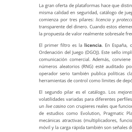
La gran oferta de plataformas hace que distin
misma calidad en seguridad, catálogo de jueg
comienza por tres pilares:
licencia y protec
transparente del dinero. Cuando estos elemen
la propuesta de valor realmente sobresale fren
El primer filtro es la
licencia
. En España, 
Ordenación del Juego (DGOJ). Este sello impl
comunicación comercial. Además, conviene v
números aleatorios (RNG) esté auditado por
operador serio también publica políticas cl
herramientas de control como límites de depós
El segundo pilar es el catálogo. Los
mejore
volatilidades variadas para diferentes perfiles
un
live casino
con crupieres reales que funcion
de estudios como Evolution, Pragmatic Pla
mecánicas atractivas (multiplicadores, fun
móvil y la carga rápida también son señales d