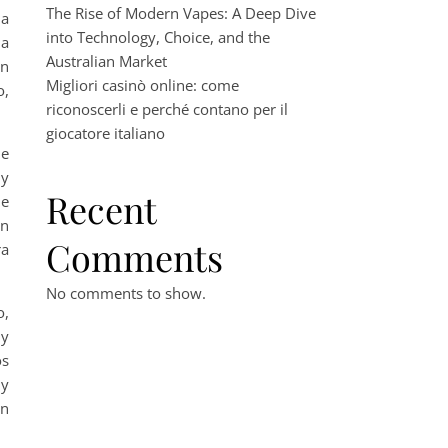
The Rise of Modern Vapes: A Deep Dive
la
into Technology, Choice, and the
da
Australian Market
ón
Migliori casinò online: come
o,
riconoscerli e perché contano per il
giocatore italiano
de
 y
Recent
de
Un
Comments
ra
No comments to show.
o,
 y
os
 y
ón