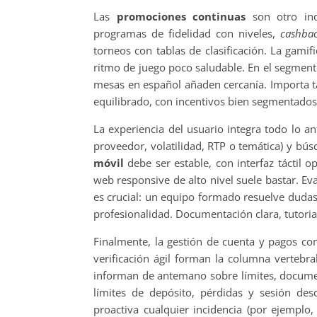
Las
promociones continuas
son otro indi
programas de fidelidad con niveles,
cashba
torneos con tablas de clasificación. La gamifi
ritmo de juego poco saludable. En el segmento
mesas en español añaden cercanía. Importa ta
equilibrado, con incentivos bien segmentados,
La experiencia del usuario integra todo lo ant
proveedor, volatilidad, RTP o temática) y bú
móvil
debe ser estable, con interfaz táctil o
web responsive de alto nivel suele bastar. Ev
es crucial: un equipo formado resuelve dudas
profesionalidad. Documentación clara, tutori
Finalmente, la gestión de cuenta y pagos com
verificación ágil forman la columna vertebr
informan de antemano sobre límites, docume
límites de depósito, pérdidas y sesión d
proactiva cualquier incidencia (por ejemplo