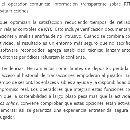
 el operador comunica: información transparente sobre RT
vita fricciones.
ue optimizan la satisfacción reduciendo tiempos de retira
n relajar controles de
KYC
. Esto incluye verificación documentar
caciones y análisis antifraude no intrusivo. Cuando se combina c
ctividad, el resultado es un entorno más seguro que no sacrifi
software reconocidos agrega estabilidad técnica: lanzamient
uditorías periódicas refuerzan la confianza.
s tendencias. Herramientas como límites de depósito, pérdida
 acceso al historial de transacciones empoderan al jugador. L
tiempo de sesión), los enlaces visibles a ayuda y la disponibilidad 
promiso real. Los operadores que integran estas funciones c
que la sostenibilidad a largo plazo pesa más que la activid
os online
, conviene comprobar que estas opciones están activa
demoras; así se garantiza una experiencia entretenida, segura
jugador.