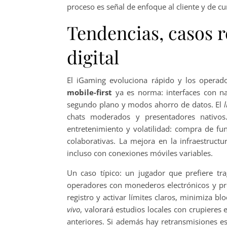
proceso es señal de enfoque al cliente y de c
Tendencias, casos r
digital
El iGaming evoluciona rápido y los operad
mobile-first
ya es norma: interfaces con nav
segundo plano y modos ahorro de datos. El
chats moderados y presentadores nativos.
entretenimiento y volatilidad: compra de fun
colaborativas. La mejora en la infraestructu
incluso con conexiones móviles variables.
Un caso típico: un jugador que prefiere tra
operadores con monederos electrónicos y pro
registro y activar límites claros, minimiza bl
vivo
, valorará estudios locales con crupieres
anteriores. Si además hay retransmisiones es