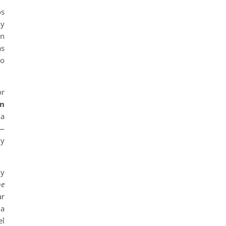
os
 y
un
as
io
or
ón
na
o—
 y
 y
ne
ar
ma
el