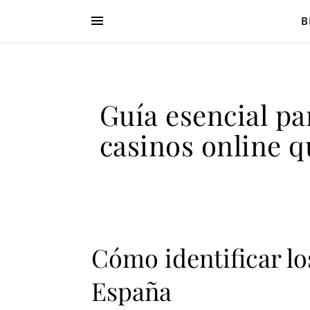
B
Guía esencial pa
casinos online 
Cómo identificar lo
España