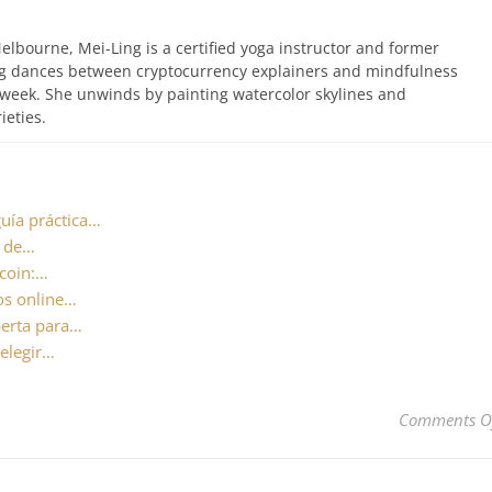
elbourne, Mei-Ling is a certified yoga instructor and former
ing dances between cryptocurrency explainers and mindfulness
 week. She unwinds by painting watercolor skylines and
ieties.
uía práctica…
e de…
tcoin:…
nos online…
perta para…
 elegir…
Comments O