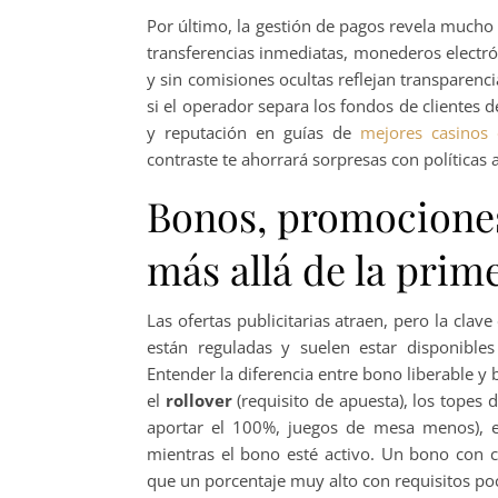
Por último, la gestión de pagos revela mucho s
transferencias inmediatas, monederos electró
y sin comisiones ocultas reflejan transparencia.
si el operador separa los fondos de clientes 
y reputación en guías de
mejores casinos 
contraste te ahorrará sorpresas con políticas
Bonos, promociones
más allá de la prim
Las ofertas publicitarias atraen, pero la cla
están reguladas y suelen estar disponibles
Entender la diferencia entre bono liberable y 
el
rollover
(requisito de apuesta), los topes 
aportar el 100%, juegos de mesa menos), e
mientras el bono esté activo. Un bono con c
que un porcentaje muy alto con requisitos po