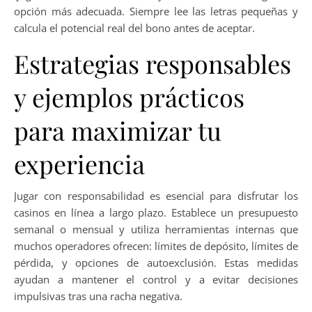
opción más adecuada. Siempre lee las letras pequeñas y
calcula el potencial real del bono antes de aceptar.
Estrategias responsables
y ejemplos prácticos
para maximizar tu
experiencia
Jugar con responsabilidad es esencial para disfrutar los
casinos en línea a largo plazo. Establece un presupuesto
semanal o mensual y utiliza herramientas internas que
muchos operadores ofrecen: límites de depósito, límites de
pérdida, y opciones de autoexclusión. Estas medidas
ayudan a mantener el control y a evitar decisiones
impulsivas tras una racha negativa.