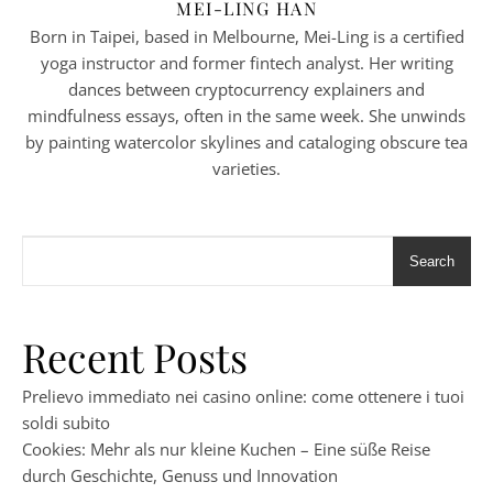
MEI-LING HAN
Born in Taipei, based in Melbourne, Mei-Ling is a certified
yoga instructor and former fintech analyst. Her writing
dances between cryptocurrency explainers and
mindfulness essays, often in the same week. She unwinds
by painting watercolor skylines and cataloging obscure tea
varieties.
Search
Recent Posts
Prelievo immediato nei casino online: come ottenere i tuoi
soldi subito
Cookies: Mehr als nur kleine Kuchen – Eine süße Reise
durch Geschichte, Genuss und Innovation