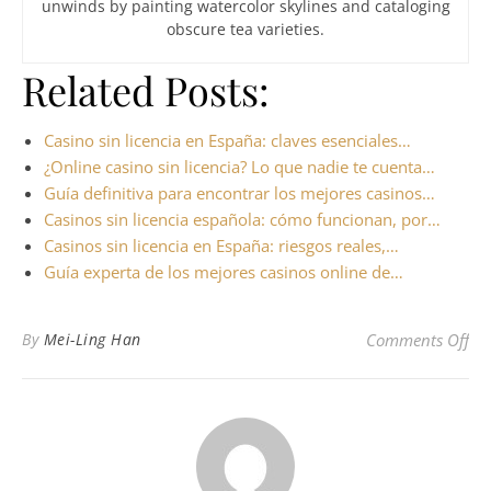
unwinds by painting watercolor skylines and cataloging
obscure tea varieties.
Related Posts:
Casino sin licencia en España: claves esenciales…
¿Online casino sin licencia? Lo que nadie te cuenta…
Guía definitiva para encontrar los mejores casinos…
Casinos sin licencia española: cómo funcionan, por…
Casinos sin licencia en España: riesgos reales,…
Guía experta de los mejores casinos online de…
on 
By
Mei-Ling Han
Comments Off