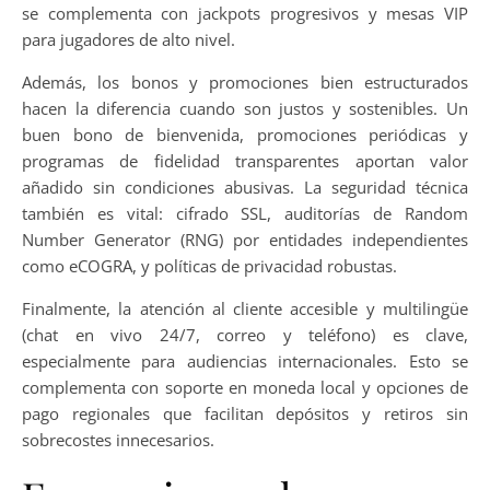
se complementa con jackpots progresivos y mesas VIP
para jugadores de alto nivel.
Además, los bonos y promociones bien estructurados
hacen la diferencia cuando son justos y sostenibles. Un
buen bono de bienvenida, promociones periódicas y
programas de fidelidad transparentes aportan valor
añadido sin condiciones abusivas. La seguridad técnica
también es vital: cifrado SSL, auditorías de Random
Number Generator (RNG) por entidades independientes
como eCOGRA, y políticas de privacidad robustas.
Finalmente, la atención al cliente accesible y multilingüe
(chat en vivo 24/7, correo y teléfono) es clave,
especialmente para audiencias internacionales. Esto se
complementa con soporte en moneda local y opciones de
pago regionales que facilitan depósitos y retiros sin
sobrecostes innecesarios.