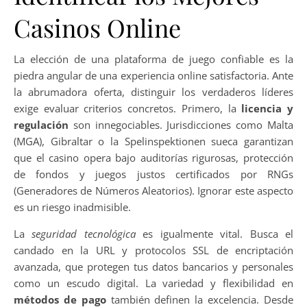
Casinos Online
La elección de una plataforma de juego confiable es la
piedra angular de una experiencia online satisfactoria. Ante
la abrumadora oferta, distinguir los verdaderos líderes
exige evaluar criterios concretos. Primero, la
licencia y
regulación
son innegociables. Jurisdicciones como Malta
(MGA), Gibraltar o la Spelinspektionen sueca garantizan
que el casino opera bajo auditorías rigurosas, protección
de fondos y juegos justos certificados por RNGs
(Generadores de Números Aleatorios). Ignorar este aspecto
es un riesgo inadmisible.
La
seguridad tecnológica
es igualmente vital. Busca el
candado en la URL y protocolos SSL de encriptación
avanzada, que protegen tus datos bancarios y personales
como un escudo digital. La variedad y flexibilidad en
métodos de pago
también definen la excelencia. Desde