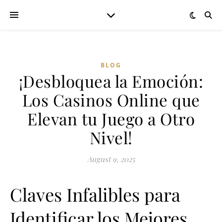
BLOG
¡Desbloquea la Emoción:
Los Casinos Online que
Elevan tu Juego a Otro
Nivel!
August 9, 2025
Claves Infalibles para
Identificar los Mejores