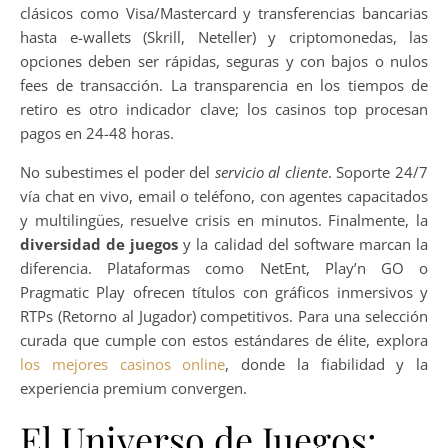
clásicos como Visa/Mastercard y transferencias bancarias
hasta e-wallets (Skrill, Neteller) y criptomonedas, las
opciones deben ser rápidas, seguras y con bajos o nulos
fees de transacción. La transparencia en los tiempos de
retiro es otro indicador clave; los casinos top procesan
pagos en 24-48 horas.
No subestimes el poder del
servicio al cliente
. Soporte 24/7
vía chat en vivo, email o teléfono, con agentes capacitados
y multilingües, resuelve crisis en minutos. Finalmente, la
diversidad de juegos
y la calidad del software marcan la
diferencia. Plataformas como NetEnt, Play’n GO o
Pragmatic Play ofrecen títulos con gráficos inmersivos y
RTPs (Retorno al Jugador) competitivos. Para una selección
curada que cumple con estos estándares de élite, explora
los mejores casinos online
, donde la fiabilidad y la
experiencia premium convergen.
El Universo de Juegos: