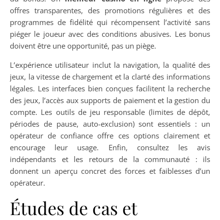
offres transparentes, des promotions régulières et des
programmes de fidélité qui récompensent l’activité sans
piéger le joueur avec des conditions abusives. Les bonus
doivent être une opportunité, pas un piège.
L’expérience utilisateur inclut la navigation, la qualité des
jeux, la vitesse de chargement et la clarté des informations
légales. Les interfaces bien conçues facilitent la recherche
des jeux, l’accès aux supports de paiement et la gestion du
compte. Les outils de jeu responsable (limites de dépôt,
périodes de pause, auto-exclusion) sont essentiels : un
opérateur de confiance offre ces options clairement et
encourage leur usage. Enfin, consultez les avis
indépendants et les retours de la communauté : ils
donnent un aperçu concret des forces et faiblesses d’un
opérateur.
Études de cas et