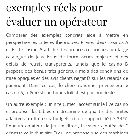
exemples réels pour
évaluer un opérateur
Comparer des exemples concrets aide à mettre en
perspective les critères théoriques. Prenez deux casinos A
et B : le casino A affiche des licences reconnues, un large
catalogue de jeux issus de fournisseurs majeurs et des
délais de retrait transparents, tandis que le casino B
propose des bonus très généreux mais des conditions de
mise opaques et des avis clients négatifs sur les retards de
paiement. Dans ce cas, le choix rationnel privilégiera le
casino A, même si son bonus initial est plus modeste.
Un autre exemple : un site C met l’accent sur le live casino
et propose des tables en streaming de qualité, des limites
adaptées à différents budgets et un support dédié 24/7.
Pour un amateur de jeu en direct, la valeur ajoutée de C
dépasse celle d’un site D qui ne propose que des machines