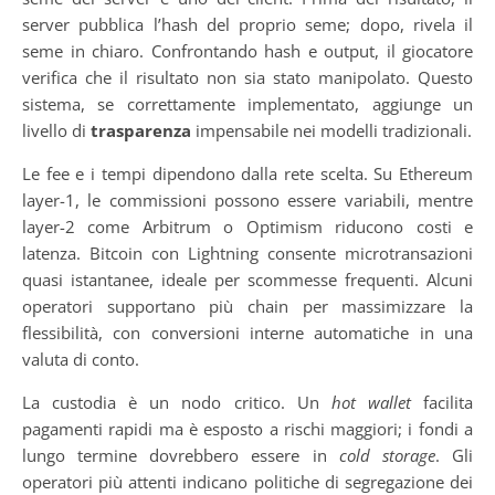
server pubblica l’hash del proprio seme; dopo, rivela il
seme in chiaro. Confrontando hash e output, il giocatore
verifica che il risultato non sia stato manipolato. Questo
sistema, se correttamente implementato, aggiunge un
livello di
trasparenza
impensabile nei modelli tradizionali.
Le fee e i tempi dipendono dalla rete scelta. Su Ethereum
layer-1, le commissioni possono essere variabili, mentre
layer-2 come Arbitrum o Optimism riducono costi e
latenza. Bitcoin con Lightning consente microtransazioni
quasi istantanee, ideale per scommesse frequenti. Alcuni
operatori supportano più chain per massimizzare la
flessibilità, con conversioni interne automatiche in una
valuta di conto.
La custodia è un nodo critico. Un
hot wallet
facilita
pagamenti rapidi ma è esposto a rischi maggiori; i fondi a
lungo termine dovrebbero essere in
cold storage
. Gli
operatori più attenti indicano politiche di segregazione dei