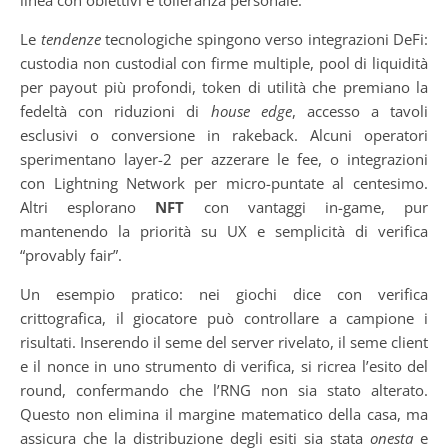
linea con obiettivi e tolleranza personale.
Le
tendenze
tecnologiche spingono verso integrazioni DeFi:
custodia non custodial con firme multiple, pool di liquidità
per payout più profondi, token di utilità che premiano la
fedeltà con riduzioni di
house edge
, accesso a tavoli
esclusivi o conversione in rakeback. Alcuni operatori
sperimentano layer-2 per azzerare le fee, o integrazioni
con Lightning Network per micro-puntate al centesimo.
Altri esplorano
NFT
con vantaggi in-game, pur
mantenendo la priorità su UX e semplicità di verifica
“provably fair”.
Un esempio pratico: nei giochi dice con verifica
crittografica, il giocatore può controllare a campione i
risultati. Inserendo il seme del server rivelato, il seme client
e il nonce in uno strumento di verifica, si ricrea l’esito del
round, confermando che l’RNG non sia stato alterato.
Questo non elimina il margine matematico della casa, ma
assicura che la distribuzione degli esiti sia stata
onesta
e