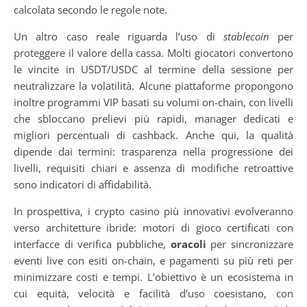
calcolata secondo le regole note.
Un altro caso reale riguarda l’uso di
stablecoin
per
proteggere il valore della cassa. Molti giocatori convertono
le vincite in USDT/USDC al termine della sessione per
neutralizzare la volatilità. Alcune piattaforme propongono
inoltre programmi VIP basati su volumi on-chain, con livelli
che sbloccano prelievi più rapidi, manager dedicati e
migliori percentuali di cashback. Anche qui, la qualità
dipende dai termini: trasparenza nella progressione dei
livelli, requisiti chiari e assenza di modifiche retroattive
sono indicatori di affidabilità.
In prospettiva, i crypto casino più innovativi evolveranno
verso architetture ibride: motori di gioco certificati con
interfacce di verifica pubbliche,
oracoli
per sincronizzare
eventi live con esiti on-chain, e pagamenti su più reti per
minimizzare costi e tempi. L’obiettivo è un ecosistema in
cui equità, velocità e facilità d’uso coesistano, con