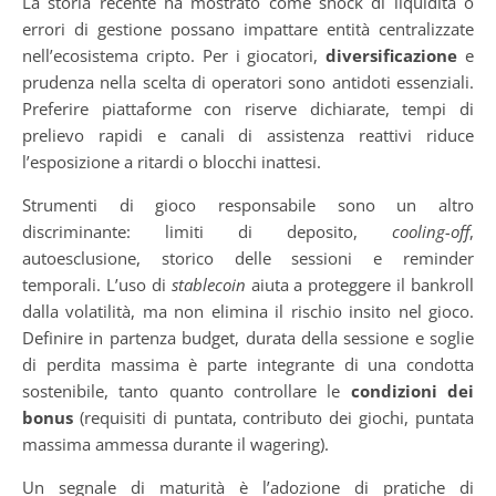
La storia recente ha mostrato come shock di liquidità o
errori di gestione possano impattare entità centralizzate
nell’ecosistema cripto. Per i giocatori,
diversificazione
e
prudenza nella scelta di operatori sono antidoti essenziali.
Preferire piattaforme con riserve dichiarate, tempi di
prelievo rapidi e canali di assistenza reattivi riduce
l’esposizione a ritardi o blocchi inattesi.
Strumenti di gioco responsabile sono un altro
discriminante: limiti di deposito,
cooling-off
,
autoesclusione, storico delle sessioni e reminder
temporali. L’uso di
stablecoin
aiuta a proteggere il bankroll
dalla volatilità, ma non elimina il rischio insito nel gioco.
Definire in partenza budget, durata della sessione e soglie
di perdita massima è parte integrante di una condotta
sostenibile, tanto quanto controllare le
condizioni dei
bonus
(requisiti di puntata, contributo dei giochi, puntata
massima ammessa durante il wagering).
Un segnale di maturità è l’adozione di pratiche di