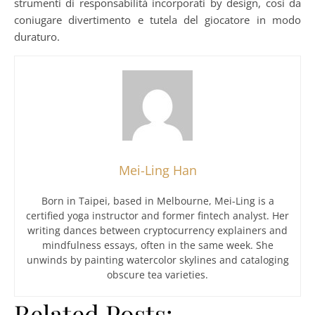
strumenti di responsabilità incorporati by design, così da
coniugare divertimento e tutela del giocatore in modo
duraturo.
Mei-Ling Han
Born in Taipei, based in Melbourne, Mei-Ling is a
certified yoga instructor and former fintech analyst. Her
writing dances between cryptocurrency explainers and
mindfulness essays, often in the same week. She
unwinds by painting watercolor skylines and cataloging
obscure tea varieties.
Related Posts: