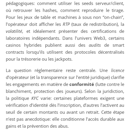
pédagogiques: comment utiliser les seeds serveur/client,
où retrouver les hashes, comment reproduire le tirage.
Pour les jeux de table et machines à sous non “on-chain”,
l’opérateur doit afficher les
RTP
(taux de redistribution), la
volatilité
, et idéalement présenter des certifications de
laboratoires indépendants. Dans l’univers Web3, certains
casinos hybrides publient aussi des
audits
de smart
contracts lorsqu’ils utilisent des protocoles décentralisés
pour la trésorerie ou les jackpots.
La question réglementaire reste centrale. Une
licence
d’opérateur (et la transparence sur l’entité juridique) clarifie
les engagements en matière de
conformité
(lutte contre le
blanchiment, protection des joueurs). Selon la juridiction,
la politique
KYC
varie: certaines plateformes exigent une
vérification d’identité dès l’inscription, d’autres l’activent au
seuil de certain montants ou avant un retrait. Cette étape
n’est pas anecdotique: elle conditionne l’accès durable aux
gains et la prévention des abus.