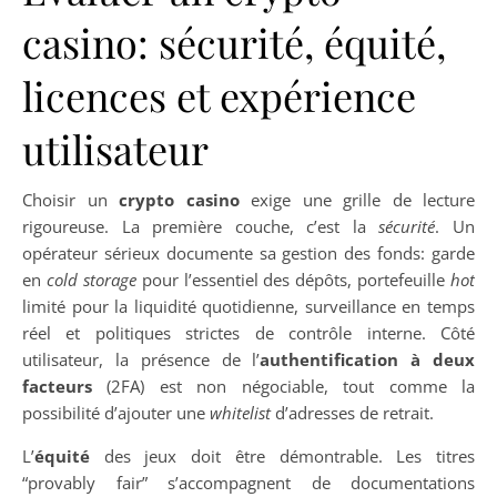
casino: sécurité, équité,
licences et expérience
utilisateur
Choisir un
crypto casino
exige une grille de lecture
rigoureuse. La première couche, c’est la
sécurité
. Un
opérateur sérieux documente sa gestion des fonds: garde
en
cold storage
pour l’essentiel des dépôts, portefeuille
hot
limité pour la liquidité quotidienne, surveillance en temps
réel et politiques strictes de contrôle interne. Côté
utilisateur, la présence de l’
authentification à deux
facteurs
(2FA) est non négociable, tout comme la
possibilité d’ajouter une
whitelist
d’adresses de retrait.
L’
équité
des jeux doit être démontrable. Les titres
“provably fair” s’accompagnent de documentations