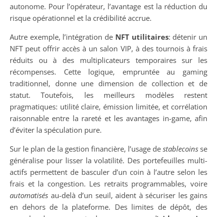
autonome. Pour l’opérateur, l’avantage est la réduction du
risque opérationnel et la crédibilité accrue.
Autre exemple, l’intégration de
NFT utilitaires
: détenir un
NFT peut offrir accès à un salon VIP, à des tournois à frais
réduits ou à des multiplicateurs temporaires sur les
récompenses. Cette logique, empruntée au gaming
traditionnel, donne une dimension de collection et de
statut. Toutefois, les meilleurs modèles restent
pragmatiques: utilité claire, émission limitée, et corrélation
raisonnable entre la rareté et les avantages in-game, afin
d’éviter la spéculation pure.
Sur le plan de la gestion financière, l’usage de
stablecoins
se
généralise pour lisser la volatilité. Des portefeuilles multi-
actifs permettent de basculer d’un coin à l’autre selon les
frais et la congestion. Les retraits programmables, voire
automatisés
au-delà d’un seuil, aident à sécuriser les gains
en dehors de la plateforme. Des limites de dépôt, des