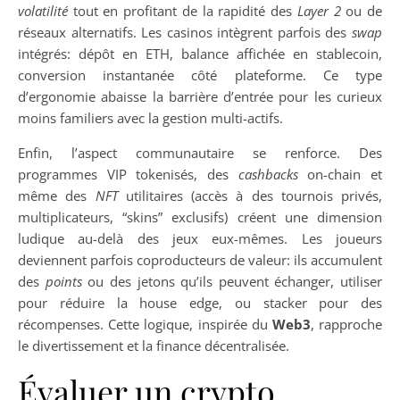
volatilité
tout en profitant de la rapidité des
Layer 2
ou de
réseaux alternatifs. Les casinos intègrent parfois des
swap
intégrés: dépôt en ETH, balance affichée en stablecoin,
conversion instantanée côté plateforme. Ce type
d’ergonomie abaisse la barrière d’entrée pour les curieux
moins familiers avec la gestion multi-actifs.
Enfin, l’aspect communautaire se renforce. Des
programmes VIP tokenisés, des
cashbacks
on-chain et
même des
NFT
utilitaires (accès à des tournois privés,
multiplicateurs, “skins” exclusifs) créent une dimension
ludique au-delà des jeux eux-mêmes. Les joueurs
deviennent parfois coproducteurs de valeur: ils accumulent
des
points
ou des jetons qu’ils peuvent échanger, utiliser
pour réduire la house edge, ou stacker pour des
récompenses. Cette logique, inspirée du
Web3
, rapproche
le divertissement et la finance décentralisée.
Évaluer un crypto