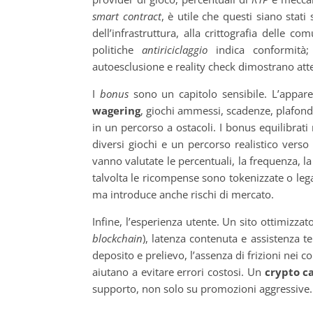
smart contract
, è utile che questi siano stati 
dell’infrastruttura, alla crittografia delle 
politiche
antiriciclaggio
indica conformità
autoesclusione e reality check dimostrano atte
I
bonus
sono un capitolo sensibile. L’appare
wagering
, giochi ammessi, scadenze, plafond 
in un percorso a ostacoli. I bonus equilibrati
diversi giochi e un percorso realistico verso
vanno valutate le percentuali, la frequenza, la s
talvolta le ricompense sono tokenizzate o leg
ma introduce anche rischi di mercato.
Infine, l’esperienza utente. Un sito ottimizzato
blockchain
), latenza contenuta e assistenza t
deposito e prelievo, l’assenza di frizioni nei co
aiutano a evitare errori costosi. Un
crypto c
supporto, non solo su promozioni aggressive.