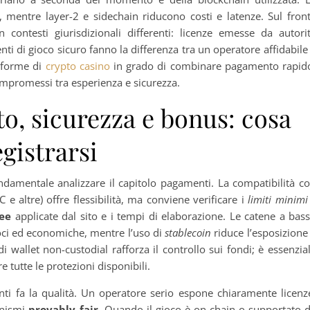
 mentre layer-2 e sidechain riducono costi e latenze. Sul fron
ontesti giurisdizionali differenti: licenze emesse da autori
nti di gioco sicuro fanno la differenza tra un operatore affidabile
taforme di
crypto casino
in grado di combinare pagamento rapid
ompromessi tra esperienza e sicurezza.
o, sicurezza e bonus: cosa
gistrarsi
amentale analizzare il capitolo pagamenti. La compatibilità c
 e altre) offre flessibilità, ma conviene verificare i
limiti minimi
fee
applicate dal sito e i tempi di elaborazione. Le catene a bas
loci ed economiche, mentre l’uso di
stablecoin
riduce l’esposizione
di wallet non-custodial rafforza il controllo sui fondi; è essenzia
re tutte le protezioni disponibili.
ti fa la qualità. Un operatore serio espone chiaramente licenz
nismi
provably fair
. Quando il gioco è on-chain o supportato 