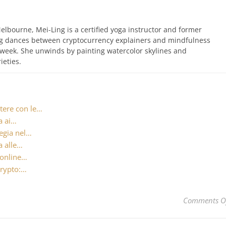
elbourne, Mei-Ling is a certified yoga instructor and former
ing dances between cryptocurrency explainers and mindfulness
 week. She unwinds by painting watercolor skylines and
ieties.
tere con le…
a ai…
tegia nel…
a alle…
 online…
 crypto:…
Comments O