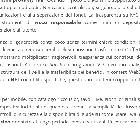
sottoposti ad audit. Nei casinò centralizzati, si guarda alla solidi
comunicazioni e alla separazione dei fondi. La trasparenza su KYC
; strumenti di
gioco responsabile
come limiti di deposit
nzione all’utente.
nza di generosità conta poco senza termini chiari: condizioni 
di vincita e requisiti per il prelievo possono trasformare un’offer
 mostrano moltiplicatori ragionevoli, trasparenza sui contributi d
 il cashout. Anche i
cashback
e i programmi VIP meritano analis
truttura dei livelli e la trasferibilità dei benefici. In contesti Web
ate a
NFT
con utilità specifiche; questo apre a ulteriori opportuni
 per mobile, con catalogo ricco (slot, tavoli live, giochi originali 
empestiva incide più di quanto si creda. La semplicità del flusso 
ntrolli di sicurezza e la disponibilità di guide su come usare i wall
asino
orientato al lungo periodo investe su usabilità, educazione