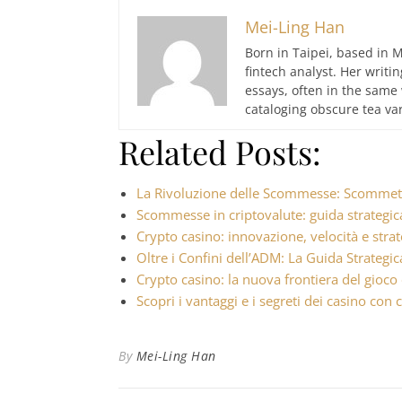
Mei-Ling Han
Born in Taipei, based in M
fintech analyst. Her writ
essays, often in the same
cataloging obscure tea var
Related Posts:
La Rivoluzione delle Scommesse: Scommet
Scommesse in criptovalute: guida strategic
Crypto casino: innovazione, velocità e stra
Oltre i Confini dell’ADM: La Guida Strategic
Crypto casino: la nuova frontiera del gioco
Scopri i vantaggi e i segreti dei casino con
By
Mei-Ling Han