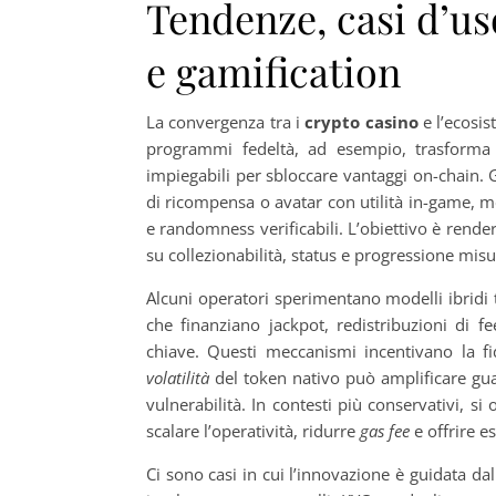
Tendenze, casi d’us
e gamification
La convergenza tra i
crypto casino
e l’ecosi
programmi fedeltà, ad esempio, trasforma i 
impiegabili per sbloccare vantaggi on-chain. 
di ricompensa o avatar con utilità in-game, me
e randomness verificabili. L’obiettivo è rende
su collezionabilità, status e progressione misu
Alcuni operatori sperimentano modelli ibridi t
che finanziano jackpot, redistribuzioni di f
chiave. Questi meccanismi incentivano la fi
volatilità
del token nativo può amplificare gu
vulnerabilità. In contesti più conservativi, s
scalare l’operatività, ridurre
gas fee
e offrire es
Ci sono casi in cui l’innovazione è guidata da