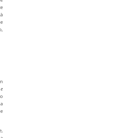
te
tà
 e
o,
on
 e
so
 a
le
e,
da