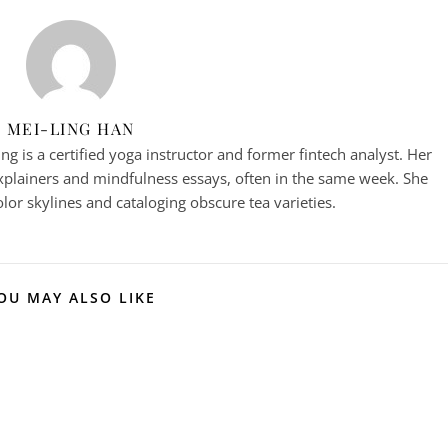
MEI-LING HAN
g is a certified yoga instructor and former fintech analyst. Her
plainers and mindfulness essays, often in the same week. She
or skylines and cataloging obscure tea varieties.
OU MAY ALSO LIKE