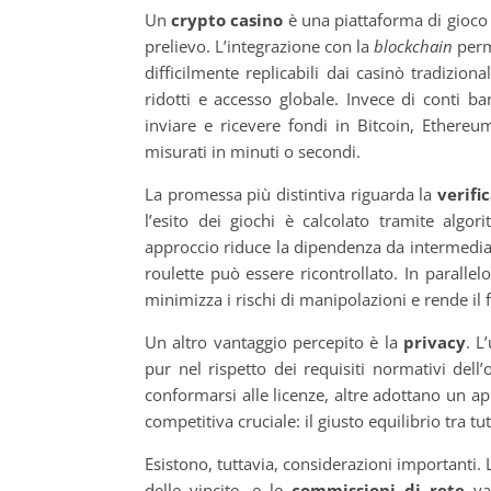
Un
crypto casino
è una piattaforma di gioco
prelievo. L’integrazione con la
blockchain
perme
difficilmente replicabili dai casinò tradiziona
ridotti e accesso globale. Invece di conti banc
inviare e ricevere fondi in Bitcoin, Ethereum
misurati in minuti o secondi.
La promessa più distintiva riguarda la
verific
l’esito dei giochi è calcolato tramite algori
approccio riduce la dipendenza da intermediar
roulette può essere ricontrollato. In parallel
minimizza i rischi di manipolazioni e rende il f
Un altro vantaggio percepito è la
privacy
. L
pur nel rispetto dei requisiti normativi del
conformarsi alle licenze, altre adottano un app
competitiva cruciale: il giusto equilibrio tra tu
Esistono, tuttavia, considerazioni importanti.
delle vincite, e le
commissioni di rete
var