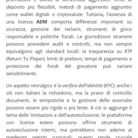
deposito più flessibili, metodi di pagamento aggiuntivi
come wallet digitali o criptovalute. Tuttavia, l’assenza di
una licenza
ADM
comporta differenze importanti su
sicurezza
, gestione dei reclami, strumenti di gioco
responsabile e politiche fiscali. Le giurisdizioni straniere
possono prevedere audit e controlli, ma non sempre
equivalgono agli standard locali: la trasparenza su
RTP
(Return To Player), limiti di prelievo, tempi di pagamento e
protezione dei fondi del giocatore può variare
sensibilmente.
Un aspetto nevralgico è la
verifica dell’identità
(KYC): anche i
siti non italiani la richiedono, ma la prassi di controllo
documenti, le tempistiche e la gestione delle anomalie
possono essere più rigide o più lente. A ciò si aggiunge il
tema delle limitazioni e dell’autoesclusione: le piattaforme
con licenze estere possono offrire strumenti di
autoesclusione interni, ma potrebbero non aderire ai
medesimi registri nazionali; questo rende cruciale