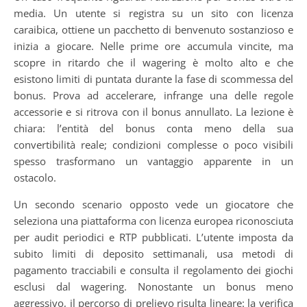
media. Un utente si registra su un sito con licenza
caraibica, ottiene un pacchetto di benvenuto sostanzioso e
inizia a giocare. Nelle prime ore accumula vincite, ma
scopre in ritardo che il wagering è molto alto e che
esistono limiti di puntata durante la fase di scommessa del
bonus. Prova ad accelerare, infrange una delle regole
accessorie e si ritrova con il bonus annullato. La lezione è
chiara: l’entità del bonus conta meno della sua
convertibilità reale; condizioni complesse o poco visibili
spesso trasformano un vantaggio apparente in un
ostacolo.
Un secondo scenario opposto vede un giocatore che
seleziona una piattaforma con licenza europea riconosciuta
per audit periodici e RTP pubblicati. L’utente imposta da
subito limiti di deposito settimanali, usa metodi di
pagamento tracciabili e consulta il regolamento dei giochi
esclusi dal wagering. Nonostante un bonus meno
aggressivo, il percorso di prelievo risulta lineare: la verifica