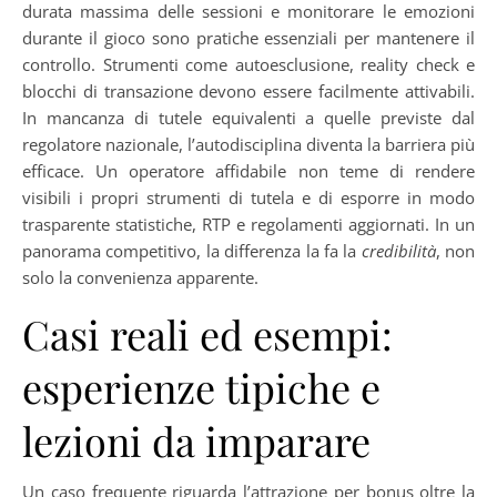
durata massima delle sessioni e monitorare le emozioni
durante il gioco sono pratiche essenziali per mantenere il
controllo. Strumenti come autoesclusione, reality check e
blocchi di transazione devono essere facilmente attivabili.
In mancanza di tutele equivalenti a quelle previste dal
regolatore nazionale, l’autodisciplina diventa la barriera più
efficace. Un operatore affidabile non teme di rendere
visibili i propri strumenti di tutela e di esporre in modo
trasparente statistiche, RTP e regolamenti aggiornati. In un
panorama competitivo, la differenza la fa la
credibilità
, non
solo la convenienza apparente.
Casi reali ed esempi:
esperienze tipiche e
lezioni da imparare
Un caso frequente riguarda l’attrazione per bonus oltre la