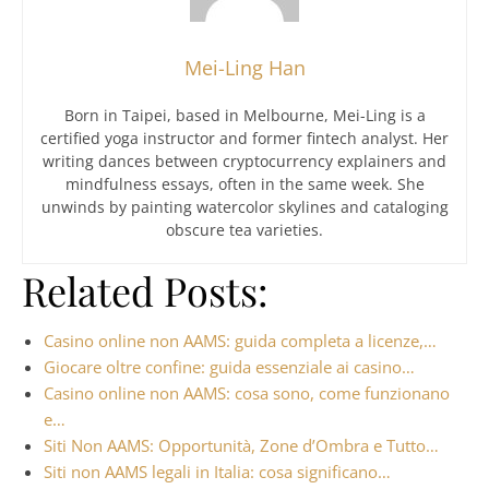
Mei-Ling Han
Born in Taipei, based in Melbourne, Mei-Ling is a
certified yoga instructor and former fintech analyst. Her
writing dances between cryptocurrency explainers and
mindfulness essays, often in the same week. She
unwinds by painting watercolor skylines and cataloging
obscure tea varieties.
Related Posts:
Casino online non AAMS: guida completa a licenze,…
Giocare oltre confine: guida essenziale ai casino…
Casino online non AAMS: cosa sono, come funzionano
e…
Siti Non AAMS: Opportunità, Zone d’Ombra e Tutto…
Siti non AAMS legali in Italia: cosa significano…