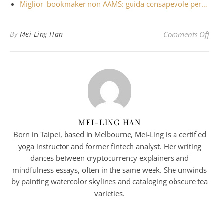
Migliori bookmaker non AAMS: guida consapevole per…
on 
By
Mei-Ling Han
Comments Off
MEI-LING HAN
Born in Taipei, based in Melbourne, Mei-Ling is a certified
yoga instructor and former fintech analyst. Her writing
dances between cryptocurrency explainers and
mindfulness essays, often in the same week. She unwinds
by painting watercolor skylines and cataloging obscure tea
varieties.