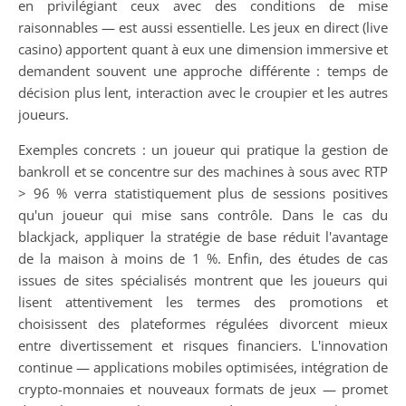
en privilégiant ceux avec des conditions de mise
raisonnables — est aussi essentielle. Les jeux en direct (live
casino) apportent quant à eux une dimension immersive et
demandent souvent une approche différente : temps de
décision plus lent, interaction avec le croupier et les autres
joueurs.
Exemples concrets : un joueur qui pratique la gestion de
bankroll et se concentre sur des machines à sous avec RTP
> 96 % verra statistiquement plus de sessions positives
qu'un joueur qui mise sans contrôle. Dans le cas du
blackjack, appliquer la stratégie de base réduit l'avantage
de la maison à moins de 1 %. Enfin, des études de cas
issues de sites spécialisés montrent que les joueurs qui
lisent attentivement les termes des promotions et
choisissent des plateformes régulées divorcent mieux
entre divertissement et risques financiers. L'innovation
continue — applications mobiles optimisées, intégration de
crypto-monnaies et nouveaux formats de jeux — promet