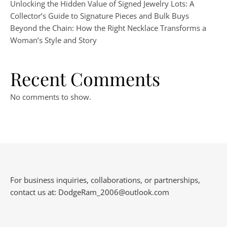
Unlocking the Hidden Value of Signed Jewelry Lots: A
Collector’s Guide to Signature Pieces and Bulk Buys
Beyond the Chain: How the Right Necklace Transforms a
Woman’s Style and Story
Recent Comments
No comments to show.
For business inquiries, collaborations, or partnerships,
contact us at:
DodgeRam_2006@outlook.com