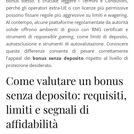
bonus stesso. È cruciale leggere i Termini e Condizioni,
perché gli operatori extra-UE o con licenze più permissive
possono fissare regole più aggressive su limiti e wagering.
Al contempo, alcune piattaforme regolamentate da autorità
solide offrono ambienti di gioco con RNG certificati e
strumenti di
responsible gaming
, come limiti di deposito,
autoesclusione e strumenti di autovalutazione. Conoscere
queste differenze consente di pesare correttamente
l’appeal dei
bonus senza deposito
rispetto al livello di
protezione desiderato.
Come valutare un bonus
senza deposito: requisiti,
limiti e segnali di
affidabilità