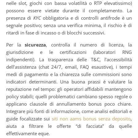
nelle slot, giochi con bassa volatilità o RTP elevatissimo)
possono essere vietate durante il completamento. La
presenza di
KYC
obbligatoria e di controlli antifrode è un
segnale positivo; senza una verifica minima, il rischio è di
ritardi in fase di incasso o di blocchi successivi.
Per la
sicurezza
, controlla il numero di licenza, la
giurisdizione e le certificazioni (laboratori RNG
indipendenti). La trasparenza delle T&C, l’accessibilità
dell’assistenza (chat 24/7, email, FAQ esaustive), i tempi
medi di pagamento e la chiarezza sulle commissioni sono
indicatori determinanti. Una buona prassi è valutare la
reputazione nel tempo: gli operatori affidabili mantengono
policy stabili; quelli problematici cambiano spesso regole o
applicano clausole di annullamento bonus poco chiare.
Integrare più fonti di informazione, come analisi editoriali e
guide focalizzate sui
siti non aams bonus senza deposito
,
aiuta a filtrare le offerte “di facciata” da quelle
effettivamente eque.