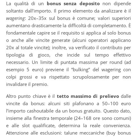
La qualità di un
bonus senza deposito
non dipende
soltanto dall’importo. Il primo elemento da analizzare è il
wagering
: 20x–35x sul bonus è comune; valori superiori
aumentano drasticamente la difficoltà di completamento. È
fondamentale capire se il requisito si applica al solo bonus
o anche alle vincite generate (alcuni operatori applicano
20x al totale vincite); inoltre, va verificato il contributo per
tipologia di gioco, che incide sul tempo effettivo
necessario. Un limite di puntata massima per round (ad
esempio 5 euro) previene il “bulking” del wagering con
colpi grossi e va rispettato scrupolosamente per non
invalidare il premio.
Altro punto chiave è il
tetto massimo di prelievo
dalle
vincite da bonus: alcuni siti plafonano a 50–100 euro
l’importo cashoutabile da un bonus gratuito. Questo dato,
insieme alla finestra temporale (24–168 ore sono comuni)
e alle slot qualificate, determina la reale convenienza.
Attenzione alle esclusioni: talune meccaniche (buy bonus