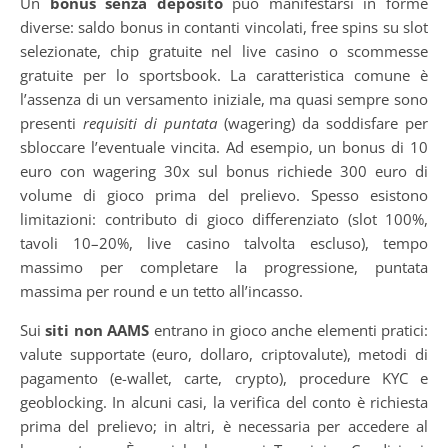
Un
bonus senza deposito
può manifestarsi in forme
diverse: saldo bonus in contanti vincolati, free spins su slot
selezionate, chip gratuite nel live casino o scommesse
gratuite per lo sportsbook. La caratteristica comune è
l’assenza di un versamento iniziale, ma quasi sempre sono
presenti
requisiti di puntata
(wagering) da soddisfare per
sbloccare l’eventuale vincita. Ad esempio, un bonus di 10
euro con wagering 30x sul bonus richiede 300 euro di
volume di gioco prima del prelievo. Spesso esistono
limitazioni: contributo di gioco differenziato (slot 100%,
tavoli 10–20%, live casino talvolta escluso), tempo
massimo per completare la progressione, puntata
massima per round e un tetto all’incasso.
Sui
siti non AAMS
entrano in gioco anche elementi pratici:
valute supportate (euro, dollaro, criptovalute), metodi di
pagamento (e-wallet, carte, crypto), procedure KYC e
geoblocking. In alcuni casi, la verifica del conto è richiesta
prima del prelievo; in altri, è necessaria per accedere al