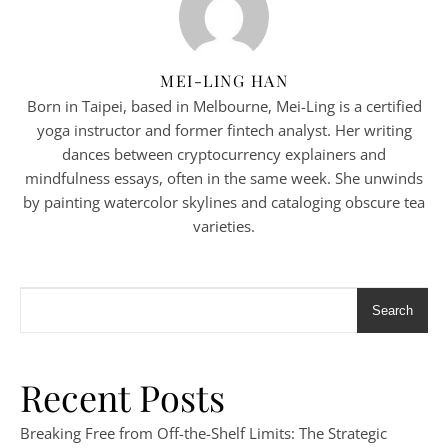
MEI-LING HAN
Born in Taipei, based in Melbourne, Mei-Ling is a certified
yoga instructor and former fintech analyst. Her writing
dances between cryptocurrency explainers and
mindfulness essays, often in the same week. She unwinds
by painting watercolor skylines and cataloging obscure tea
varieties.
Search
Recent Posts
Breaking Free from Off-the-Shelf Limits: The Strategic