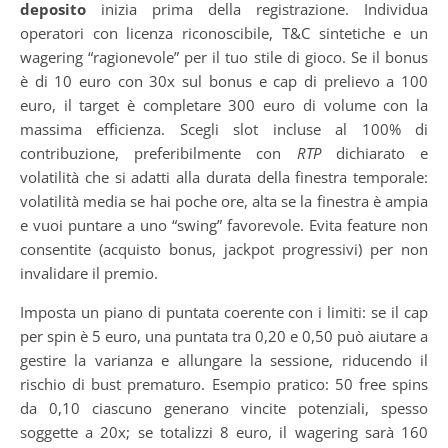
deposito
inizia prima della registrazione. Individua
operatori con licenza riconoscibile, T&C sintetiche e un
wagering “ragionevole” per il tuo stile di gioco. Se il bonus
è di 10 euro con 30x sul bonus e cap di prelievo a 100
euro, il target è completare 300 euro di volume con la
massima efficienza. Scegli slot incluse al 100% di
contribuzione, preferibilmente con
RTP
dichiarato e
volatilità che si adatti alla durata della finestra temporale:
volatilità media se hai poche ore, alta se la finestra è ampia
e vuoi puntare a uno “swing” favorevole. Evita feature non
consentite (acquisto bonus, jackpot progressivi) per non
invalidare il premio.
Imposta un piano di puntata coerente con i limiti: se il cap
per spin è 5 euro, una puntata tra 0,20 e 0,50 può aiutare a
gestire la varianza e allungare la sessione, riducendo il
rischio di bust prematuro. Esempio pratico: 50 free spins
da 0,10 ciascuno generano vincite potenziali, spesso
soggette a 20x; se totalizzi 8 euro, il wagering sarà 160