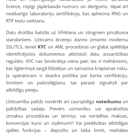
licence, rūpīgi jāpārbauda numurs un derīgums, tāpat arī
neatkarīgo laboratoriju sertifikācija, kas apliecina RNG un
RTP testu veikšanu.
Datu drošība balstās uz šifrēšanu un stingriem privātuma
standartiem. Uzticams
ārzemju kazino
izmanto modernu
SSL/TLS, ievieš
KYC
un AML procedūras un glabā spēlētāja
identificējošos dokumentus atbilstoši datu aizsardzības
regulām. KYC nav birokrātija viena pati: tas ir mehānisms,
kas ilgtermiņā sargā līdzekļus un samazina krāpšanas risku.
Ja operatoram ir skaidra politika par konta verifikāciju,
limitiem un pašizslēgšanu, tas parasti signalizē par
atbildīgu pieeju.
Uzticamību palīdz novērtēt arī caurspīdīga
noteikumu
un
palīdzības sadaļa. Pievērs uzmanību: vai aprakstītas
izmaksu procedūras un termiņi, vai norādītas maksas,
konversijas kursi un izņēmumi? Vai piedāvātas atbildīgas
spēles funkcijas – depozītu un laika limiti, realitātes