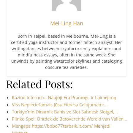
Mei-Ling Han
Born in Taipei, based in Melbourne, Mei-Ling is a
certified yoga instructor and former fintech analyst. Her
writing dances between cryptocurrency explainers and
mindfulness essays, often in the same week. She
unwinds by painting watercolor skylines and cataloging
obscure tea varieties.
Related Posts:
Kazino internetu: Naujoji Era Pramogų ir Laimėjimų
Viss Nepieciešamais Jūsu Fitnesa Ceļojumam:…
Türkiye’nin Dinamik Bahis ve Slot Sahnesi: Slotgel,…
Plinko Spel: Ontdek de Betoverende Wereld van Vallen…
Mengapa https://bobo77terbaik.it.com/ Menjadi