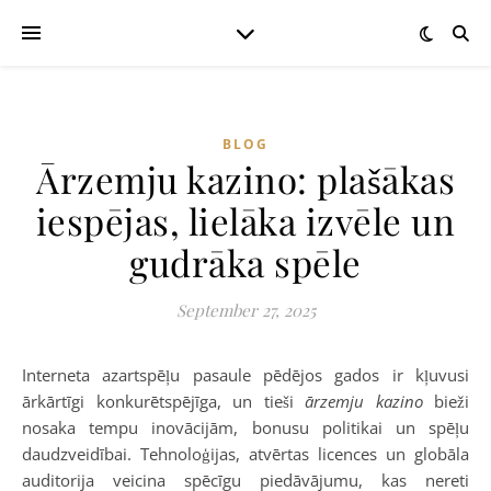
BLOG
Ārzemju kazino: plašākas
iespējas, lielāka izvēle un
gudrāka spēle
September 27, 2025
Interneta azartspēļu pasaule pēdējos gados ir kļuvusi
ārkārtīgi konkurētspējīga, un tieši
ārzemju kazino
bieži
nosaka tempu inovācijām, bonusu politikai un spēļu
daudzveidībai. Tehnoloģijas, atvērtas licences un globāla
auditorija veicina spēcīgu piedāvājumu, kas nereti