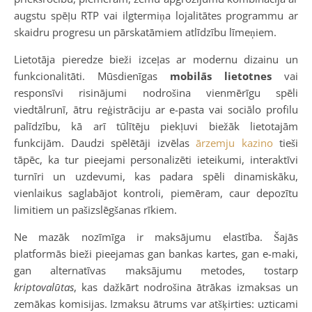
augstu spēļu RTP vai ilgtermiņa lojalitātes programmu ar
skaidru progresu un pārskatāmiem atlīdzību līmeņiem.
Lietotāja pieredze bieži izceļas ar modernu dizainu un
funkcionalitāti. Mūsdienīgas
mobilās lietotnes
vai
responsīvi risinājumi nodrošina vienmērīgu spēli
viedtālrunī, ātru reģistrāciju ar e-pasta vai sociālo profilu
palīdzību, kā arī tūlītēju piekļuvi biežāk lietotajām
funkcijām. Daudzi spēlētāji izvēlas
ārzemju kazino
tieši
tāpēc, ka tur pieejami personalizēti ieteikumi, interaktīvi
turnīri un uzdevumi, kas padara spēli dinamiskāku,
vienlaikus saglabājot kontroli, piemēram, caur depozītu
limitiem un pašizslēgšanas rīkiem.
Ne mazāk nozīmīga ir maksājumu elastība. Šajās
platformās bieži pieejamas gan bankas kartes, gan e-maki,
gan alternatīvas maksājumu metodes, tostarp
kriptovalūtas
, kas dažkārt nodrošina ātrākas izmaksas un
zemākas komisijas. Izmaksu ātrums var atšķirties: uzticami