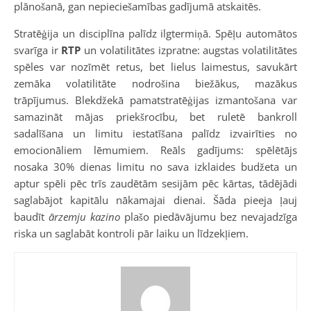
plānošanā, gan nepieciešamības gadījumā atskaitēs.
Stratēģija un disciplīna palīdz ilgtermiņā. Spēļu automātos
svarīga ir
RTP
un volatilitātes izpratne: augstas volatilitātes
spēles var nozīmēt retus, bet lielus laimestus, savukārt
zemāka volatilitāte nodrošina biežākus, mazākus
trāpījumus. Blekdžekā pamatstratēģijas izmantošana var
samazināt mājas priekšrocību, bet ruletē bankroll
sadalīšana un limitu iestatīšana palīdz izvairīties no
emocionāliem lēmumiem. Reāls gadījums: spēlētājs
nosaka 30% dienas limitu no sava izklaides budžeta un
aptur spēli pēc trīs zaudētām sesijām pēc kārtas, tādējādi
saglabājot kapitālu nākamajai dienai. Šāda pieeja ļauj
baudīt
ārzemju kazino
plašo piedāvājumu bez nevajadzīga
riska un saglabāt kontroli pār laiku un līdzekļiem.