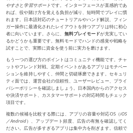
やすさ
と
学習サポート
です。インターフェースが直感的であ
れば、役や賭け方を覚える負担が減り、短時間でプレイに慣
れます。日本語対応のチュートリアルやハンド解説、フィン
ガー操作に最適化されたレイアウトを持つアプリは特に初心
者に向いています。さらに、
無料プレイモード
が充実してい
るかどうかも重要です。無料モードでハンドの感覚や戦略を
試すことで、実際に資金を使う前に実力を磨けます。
もう一つの選び方のポイントはコミュニティ機能です。チャ
ットやフレンド対戦、定期イベントがあるアプリはモチベー
ションを維持しやすく、仲間と切磋琢磨できます。セキュリ
ティ面では、運営会社の信頼性、ユーザーレビュー、プライ
バシーポリシーを確認しましょう。日本国内からのアクセス
や決済サポート、カスタマーサポートの対応時間もチェック
項目です。
複数の候補を比較する際には、アプリの容量や対応OS（
iOS
／
Android
）、アップデート頻度、広告の有無を確認してく
ださい。広告が多すぎるアプリは集中力を削ぎます。信頼で