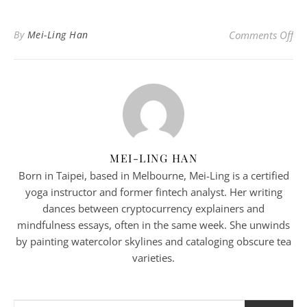
o
By
Mei-Ling Han
Comments Off
MEI-LING HAN
Born in Taipei, based in Melbourne, Mei-Ling is a certified
yoga instructor and former fintech analyst. Her writing
dances between cryptocurrency explainers and
mindfulness essays, often in the same week. She unwinds
by painting watercolor skylines and cataloging obscure tea
varieties.